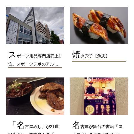
ス
焼
ポーツ用品専門店売上1
き穴子【魚忠】
位。スポーツデポのアル…
「名
名
古屋めし」が21世
古屋が舞台の書籍「屋