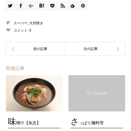
スーパー
,
大判焼き
コメント:
0
関連記事
味
さ
噌汁【魚忠】
っぱり麺料理