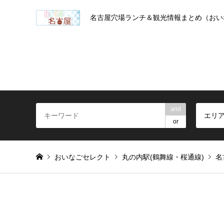
名古屋穴場ランチ＆観光情報まとめ（おい
and
エリ
or
おいなごセレクト
丸の内駅(鶴舞線・桜通線)
名