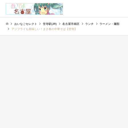
検索
おいなごセレクト
笠寺駅(JR)
名古屋市南区
ランチ
ラーメン・麺類
アジフライも美味しい！まさ春の中華そば【笠寺】