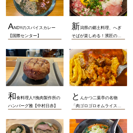
A
新
NDYのスパイスカレー
潟県の郷土料理、へぎ
【国際センター】
そばが楽しめる！濱匠の…
和
と
食料理人!!挽肉製作所の
んかつ二葉亭の名物
ハンバーグ雅【中村日赤】
「肉ゴロゴロオムライス…