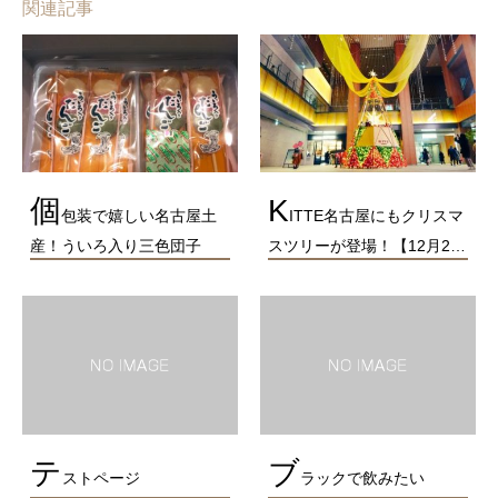
関連記事
個
K
包装で嬉しい名古屋土
ITTE名古屋にもクリスマ
産！ういろ入り三色団子
スツリーが登場！【12月2…
テ
ブ
ストページ
ラックで飲みたい