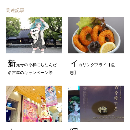
関連記事
新
イ
元号の令和にちなんだ
カリングフライ【魚
名古屋のキャンペーン等…
忠】