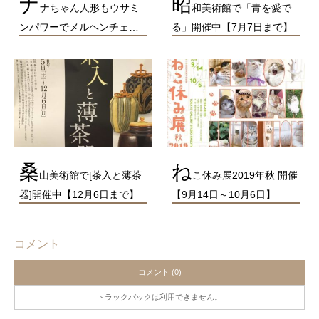
ナ
昭
ナちゃん人形もウサミ
和美術館で「青を愛で
ンパワーでメルヘンチェ…
る」開催中【7月7日まで】
桑
ね
山美術館で[茶入と薄茶
こ休み展2019年秋 開催
器]開催中【12月6日まで】
【9月14日～10月6日】
コメント
コメント (0)
トラックバックは利用できません。