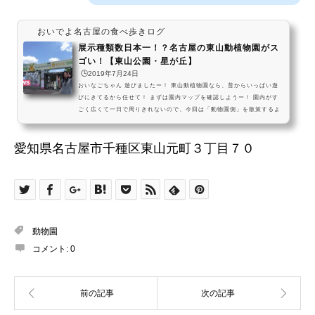
おいでよ名古屋の食べ歩きログ
展示種類数日本一！？名古屋の東山動植物園がス
ゴい！【東山公園・星が丘】
🕒️2019年7月24日
おいなごちゃん 遊びましたー！ 東山動植物園なら、昔からいっぱい遊
びにきてるから任せて！ まずは園内マップを確認しようー！ 園内がす
ごく広くて一日で周りきれないので、今回は「動物園側」を散策するよ
～！ 動物園側だけでも午前中に来ないと全部見れんからね。。すごい広
さ。。 植物園側はこっちの記事を読んでね～！名古屋市東山動物園動
愛知県名古屋市千種区東山元町３丁目７０
物・・より目立つ！？恐竜像がお出迎え！ フラミンゴの向こう側にいる
のは・・ え、超大きくない・・！？東山動植物園の恐竜を見に、名古屋
においでよ。 pic.twitter.com/ayO...
動物園
コメント:
0