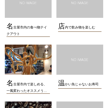
名
店
古屋市内の食べ物テイ
内で飲み物を楽しむ
クアウト
名
温
古屋市内で楽しめる、
かい魚じゃないお寿司
一風変わったオススメう…