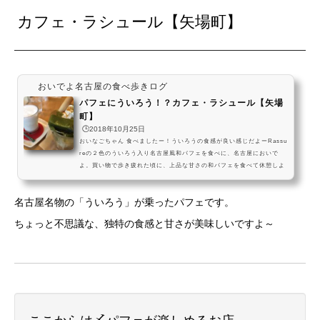
カフェ・ラシュール【矢場町】
おいでよ名古屋の食べ歩きログ
パフェにういろう！？カフェ・ラシュール【矢場
町】
🕒️2018年10月25日
おいなごちゃん 食べましたー！ういろうの食感が良い感じだよーRassu
reの２色のういろう入り名古屋風和パフェを食べに、名古屋においで
よ。買い物で歩き疲れた頃に、上品な甘さの和パフェを食べて休憩しよ
う。矢場町1番出口からすぐと、アクセス良好なのも嬉しいね！ #飯テロ
pic.twitter.com/QqK26tBa6f— おいでよ名古屋 (@oinagoya) 2017年1
名古屋名物の「ういろう」が乗ったパフェです。
月14日ほかのパフェのお店はこちらラシュールへのアクセス 愛知県名古
屋市中区栄５丁目１−１ 営業時間7時30分～19時00分日曜は17時までモ
ちょっと不思議な、独特の食感と甘さが美味しいですよ～
ーニングサービスも実施中です