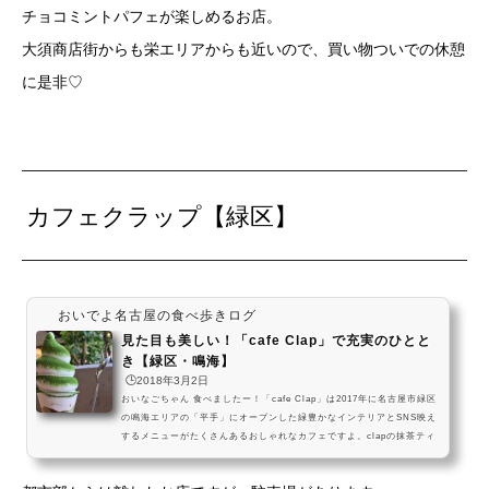
チョコミントパフェが楽しめるお店。
ーツです。チョコミン党は必見ですよ～！上前津 City Dining Macy's
のチョコミントパフェ＆チョコミントタピオカを楽しみに、名古屋にお
大須商店街からも栄エリアからも近いので、買い物ついでの休憩
いでよ。さっぱり爽やかな見た目と味の、チョコ...
に是非♡
カフェクラップ【緑区】
おいでよ名古屋の食べ歩きログ
見た目も美しい！「cafe Clap」で充実のひとと
き【緑区・鳴海】
🕒️2018年3月2日
おいなごちゃん 食べましたー！「cafe Clap」は2017年に名古屋市緑区
の鳴海エリアの「平手」にオープンした緑豊かなインテリアとSNS映え
するメニューがたくさんあるおしゃれなカフェですよ。clapの抹茶ティ
ラミスパフェを食べに、名古屋においでよ。オシャレな店内で楽しむ、
美味しい大人の時間だよ。ケーキみたいなサラダも素敵だから、是非食