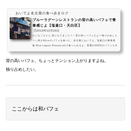
おいでよ名古屋の食べ歩きログ
ブルーラグーンレストランの背の高いパフェで青
春感じよ【塩釜口・天白区】
🕒️2018年10月26日
おいなごちゃん 気になりましたー！背が高いパフェだよー独り占めした
ーい高さ60cmのパフェを食べに、名古屋においでよ。塩釜口の青春貴
族 Blue Lagoon Restaurantで食べられるよ。普通の500円のパフェも大
きいらしいから、是非挑戦してみてね！ #飯テロ pic.twitter.com/AZUL
4SI7W7— おいでよ名古屋 (@oinagoya) 2017年1月21日ほかのパフェ
背の高いパフェ。ちょっとテンション上がりますよね。
のお店はこちらアクセス 愛知県名古屋市天白区塩釜口２丁目２０１ 営
業時間18時00分～0時00分BGMつきのサイトだよー懐かしい
独り占めしたい。
ここからは和パフェ