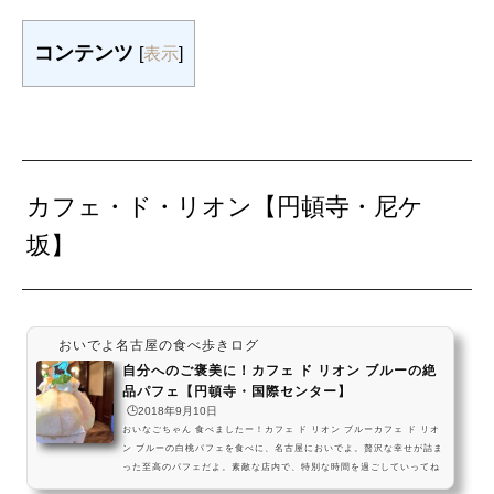
コンテンツ
[
表示
]
カフェ・ド・リオン【円頓寺・尼ケ
坂】
おいでよ名古屋の食べ歩きログ
自分へのご褒美に！カフェ ド リオン ブルーの絶
品パフェ【円頓寺・国際センター】
🕒️2018年9月10日
おいなごちゃん 食べましたー！カフェ ド リオン ブルーカフェ ド リオ
ン ブルーの白桃パフェを食べに、名古屋においでよ。贅沢な幸せが詰ま
った至高のパフェだよ。素敵な店内で、特別な時間を過ごしていってね
ー！ #飯テロ pic.twitter.com/mGI4VMJoiC— おいでよ名古屋 (@oina