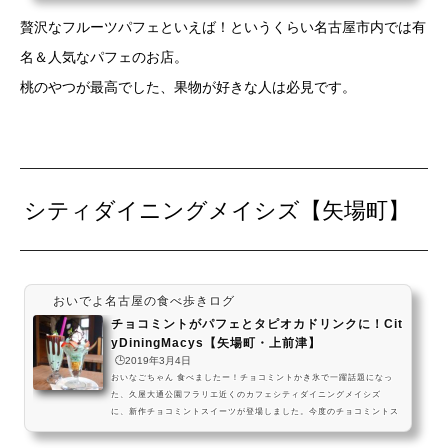
goya) 2018年8月23日ほかのパフェのお店 カフェ ド リオン ブルーは、
贅沢なフルーツパフェといえば！というくらい名古屋市内では有
名古屋市営地下鉄桜通線の国際センター駅から少し歩いた場所にある、
フルーツパフェが人気のカフェなんだね！ 結構行列ができるお店だか
名＆人気なパフェのお店。
ら、時間にゆとりをもっていったほうが...
桃のやつが最高でした、果物が好きな人は必見です。
シティダイニングメイシズ【矢場町】
おいでよ名古屋の食べ歩きログ
チョコミントがパフェとタピオカドリンクに！Cit
yDiningMacys【矢場町・上前津】
🕒️2019年3月4日
おいなごちゃん 食べましたー！チョコミントかき氷で一躍話題になっ
た、久屋大通公園フラリエ近くのカフェシティダイニングメイシズ
に、新作チョコミントスイーツが登場しました。今度のチョコミントス
イーツは「チョコミントパールパフェ」と「チョコミントタピオカミル
クドリンク」どちらもすっきりサッパリ 見た目も涼やかな魅惑のスイ