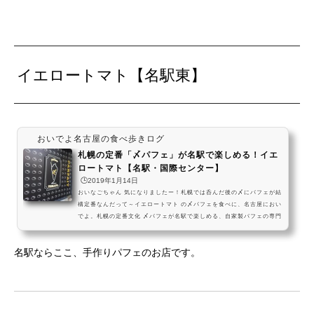
イエロートマト【名駅東】
おいでよ名古屋の食べ歩きログ
札幌の定番「〆パフェ」が名駅で楽しめる！イエ
ロートマト【名駅・国際センター】
🕒️2019年1月14日
おいなごちゃん 気になりましたー！札幌では呑んだ後の〆にパフェが結
構定番なんだって～イエロートマト の〆パフェを食べに、名古屋におい
でよ。札幌の定番文化 〆パフェが名駅で楽しめる、自家製パフェの専門
店だよ。 pic.twitter.com/bq7f5mcNRA— おいでよ名古屋 (@oinagoy
a) 2019年1月5日名古屋のほかのパフェはこちらアクセス 愛知県名古屋
名駅ならここ、手作りパフェのお店です。
市中村区名駅4-13-5 営業時間13:00～23:30