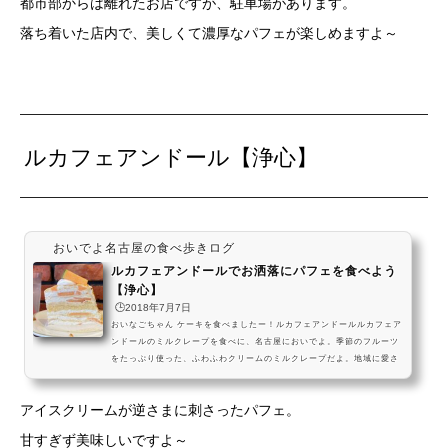
都市部からは離れたお店ですが、駐車場があります。
べてみてねーっ #飯テロ pic.twitter.com/KE1LSvrfU0— おいでよ名古
屋 (@oinagoya) 2018年2月24日アクセス 愛知県名古屋市緑区平手南２
落ち着いた店内で、美しくて濃厚なパフェが楽しめますよ～
丁目４０３ 営業時間ランチ 11:00-15:00デ...
ルカフェアンドール【浄心】
おいでよ名古屋の食べ歩きログ
ルカフェアンドールでお洒落にパフェを食べよう
【浄心】
🕒️2018年7月7日
おいなごちゃん ケーキを食べましたー！ルカフェアンドールルカフェア
ンドールのミルクレープを食べに、名古屋においでよ。季節のフルーツ
をたっぷり使った、ふわふわクリームのミルクレープだよ。地域に愛さ
れたカフェで、素敵な午後を過ごしてね✨️ pic.twitter.com/eN9hSltXS
C— おいでよ名古屋@おいなご (@oinagoya) September 18, 2024 Le
アイスクリームが逆さまに刺さったパフェ。
Cafe Andoll(ルカフェアンドール)は、名古屋市営地下鉄鶴舞線の浄心駅
から少し歩いた場所にあるカフェなんだね！ ランチはパスタ・カフェタ
甘すぎず美味しいですよ～
イムはパフェなどが楽し...