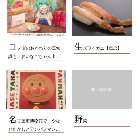
コ
生
メダのおかわりの豆知
ズワイガニ【魚忠】
識も！おいなごちゃん出…
名
野
古屋市博物館で「やな
菜
せたかしとアンパンマン…