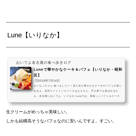
Lune【いりなか】
おいでよ名古屋の食べ歩きログ
Luneで華やかなケーキ＆パフェ【いりなか・昭和
区】
🕒️2018年7月14日
おいなごちゃん 食べましたー！見た目も華やかなケーキやパフェが楽し
めるよ。店内イートインスペースはもちろん、手土産でも喜ばれるか
も。名古屋においでよ。いりなか Luneでは、美味しいパフェ＆ケーキ
がお手頃価格で楽しめるよ。甘々なひとときを、過ごしていってねー！
#飯テロ pic.twitter.com/Cw77dmBTOZ— おいでよ名古屋 (@oinagoy
生クリームがめっちゃ美味しい。
a) 2017年11月6日愛知県名古屋市昭和区滝川町２２−１ 営業時間10時00
分～19時00分木曜定休
しかも結構高そうなパフェなのに安いんですよ。すごい。