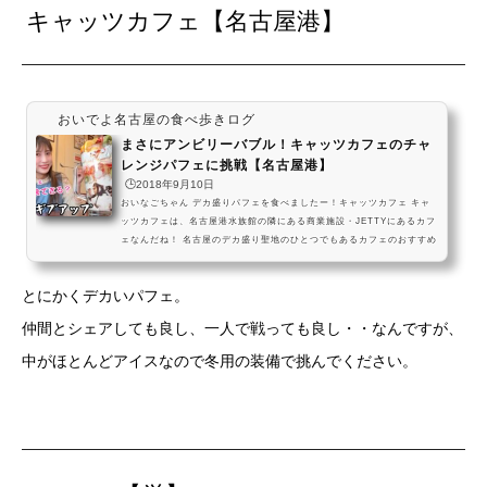
キャッツカフェ【名古屋港】
おいでよ名古屋の食べ歩きログ
まさにアンビリーバブル！キャッツカフェのチャ
レンジパフェに挑戦【名古屋港】
🕒️2018年9月10日
おいなごちゃん デカ盛りパフェを食べましたー！キャッツカフェ キャ
ッツカフェは、名古屋港水族館の隣にある商業施設・JETTYにあるカフ
ェなんだね！ 名古屋のデカ盛り聖地のひとつでもあるカフェのおすすめ
メニューを、一緒に見ていきましょう！デカ盛りパフェ・アンビリーバ
ブル巨大なパフェにチャレンジしに、名古屋においでよ。キャッツカフ
とにかくデカいパフェ。
ェの【アンビリーバブル】は、大量のフルーツの下にアイスクリームが
詰まった 雪山登山を思わせるパフェだよ。私はもちろん生還したけど、
仲間とシェアしても良し、一人で戦っても良し・・なんですが、
皆は遭難しないようにねー！#飯テロ pic.twitt...
中がほとんどアイスなので冬用の装備で挑んでください。