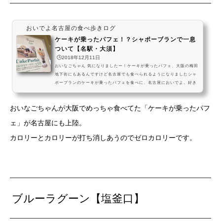
おいでよ名古屋の食べ歩きログ
ケーキが乗ったパフェ！？シャポーブランで一息
ついて【名駅・大須】
🕒️2018年12月11日
おいなごちゃん 気になりましたー！ケーキが乗ったパフェ、大阪の梅田
地下街にもあるんですけど名古屋でも食べられるようになりましたシャ
ポーブランのケーキが乗ったパフェを食べに、名古屋においでよ。好き
なケーキをパフェに乗せられる、よくばりスイーツだよ。落ち着いた雰
囲気の喫茶店で、素敵なひとときを過ごしてねー！ #飯テロ pic.twitter.
おいなごちゃんが大阪でめっちゃ食べてた「ケーキが乗ったパフ
com/0V1LfOTGjb— おいでよ名古屋 (@oinagoya) 2018年11月2日名駅
サンロード店名古屋市中村区名駅４丁目7番25号 サンロード店シャポ
ェ」が名古屋にも上陸。
ーブランさんは、パン食べ放題モーニングも...
カロリーとカロリーが打ち消しあうのでゼロカロリーです。
ブルーラグーン【塩釜口】