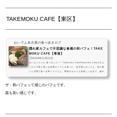
TAKEMOKU CAFE【東区】
おいでよ名古屋の食べ歩きログ
隠れ家カフェで不思議な食感の和パフェ！TAKE
MOKU CAFE【車道】
🕒️2018年11月21日
おいなごちゃん 食べましたー！Takemoku CafeTakemoku Cafeのきな
こわらび餅と黒ごま抹茶のパフェを食べに、名古屋においでよ。落ち着
いた空間で食べる和パフェだよ。季節のタルトも美味しいお店で、緩や
かな時間を過ごしていってねー #飯テロ pic.twitter.com/IIYSOmdsEH
— おいでよ名古屋 (@oinagoya) 2018年8月26日ほかのタルトのお店は
ザ・和パフェって感じのパフェです。
こちら Takemoku Cafeは、名古屋市営地下鉄桜通線の車道駅から少し
歩いた場所にある、隠れ家的な雰囲気のカフェなんだね～！ 私は建中寺
器も良い感じです。
を散策するついでに和パフェを食べてひとやすみ...