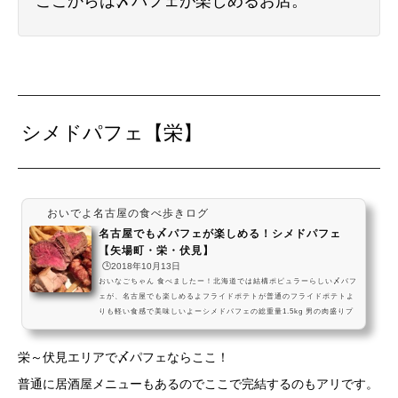
ここからは〆パフェが楽しめるお店。
シメドパフェ【栄】
おいでよ名古屋の食べ歩きログ
名古屋でも〆パフェが楽しめる！シメドパフェ
【矢場町・栄・伏見】
🕒️2018年10月13日
おいなごちゃん 食べましたー！北海道では結構ポピュラーらしい〆パフ
ェが、名古屋でも楽しめるよフライドポテトが普通のフライドポテトよ
りも軽い食感で美味しいよーシメドパフェの総重量1.5kg 男の肉盛りプ
レートを食べに、名古屋においでよ。〆にはパフェも楽しめる素敵な空
間で、名古屋の夜を楽しんでねー！ #飯テロ pic.twitter.com/AnN3ueE
栄～伏見エリアで〆パフェならここ！
deG— おいでよ名古屋 (@oinagoya) 2018年5月2日ほかのパフェのお店
はこちらシメドパフェへのアクセス 愛知県名古屋市中区栄３丁目１０
普通に居酒屋メニューもあるのでここで完結するのもアリです。
−２１ 営業時間18時00分～4時00分深夜も営...