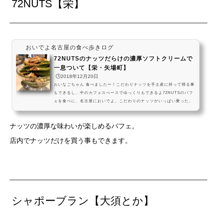
72NUTS【栄】
おいでよ名古屋の食べ歩きログ
72NUTSのナッツだらけの濃厚ソフトクリームで
一息ついて【栄・矢場町】
🕒️2018年12月20日
おいなごちゃん 食べましたー！こだわりナッツを手土産に持って帰る事
もできるし、中のカフェスぺースでゆっくりもできるよ72NUTSのパフ
ェを食べに、名古屋においでよ。こだわりのナッツがいっぱい乗った、
素敵なソフトパフェだよ。手土産にもぴったりなナッツ＆ドライフルー
ツも、是非買っていってねー #飯テロ pic.twitter.com/CLYvoLD17X—
ナッツの濃厚な味わいが楽しめるパフェ。
おいでよ名古屋 (@oinagoya) 2018年11月30日アクセス 愛知県名古屋
市中区 栄三丁目13-31 営業時間11時00分～19時30分月曜定休
店内でナッツだけを買う事もできます。
シャポーブラン【大須とか】