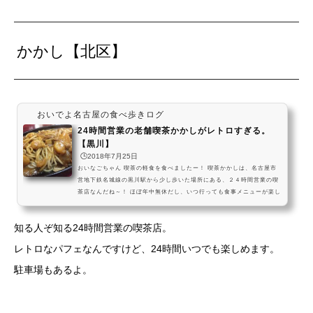
かかし【北区】
おいでよ名古屋の食べ歩きログ
24時間営業の老舗喫茶かかしがレトロすぎる。
【黒川】
🕒️2018年7月25日
おいなごちゃん 喫茶の軽食を食べましたー！ 喫茶かかしは、名古屋市
営地下鉄名城線の黒川駅から少し歩いた場所にある、２４時間営業の喫
茶店なんだね～！ ほぼ年中無休だし、いつ行っても食事メニューが楽し
める喫茶店だよ～！喫茶かかしのおすすめメニュー名古屋ローカルなイ
ンディアンスパ和洋食レストラン＆喫茶 かかし のインディアンスパを
知る人ぞ知る24時間営業の喫茶店。
食べに、名古屋においでよ。喫茶店だらけの名古屋でも珍しい、24時間
営業の喫茶店だよ。店内にはレトロなゲーム卓もあるから、深夜に到着
レトロなパフェなんですけど、24時間いつでも楽しめます。
しても朝までばっちり時間潰しができるね！ #...
駐車場もあるよ。