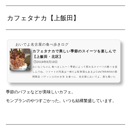
カフェタナカ【上飯田】
おいでよ名古屋の食べ歩きログ
カフェタナカで美しい季節のスイーツを楽しんで
【上飯田・北区】
🕒️2018年8月19日
おいなごちゃん 食べましたー！季節によって変わるスイーツの数々を楽
しんでね。ツイートの写真は一例だよ駐車場もあるよCafeTANAKAの期
間限定 パティシエのかき氷 を食べに、名古屋においでよ。落ち着いた
店内で食べる、見て美しい食べて美味しい夏の甘味だよ。休日はピアノ
演奏も聴けるカフェで、ゆっくりしていってねーっ #飯テロ pic.twitter.
季節のパフェなどが美味しいカフェ。
com/SEtq8gBidi— おいでよ名古屋 (@oinagoya) 2017年8月18日CafeT
ANAKAのモンブランパフェを食べに、名古屋においでよ。様々な甘味が
モンブランのやつすごかった。いつも結構繁盛しています。
折り重なった、幸せなスイーツだよ。お洒落な...