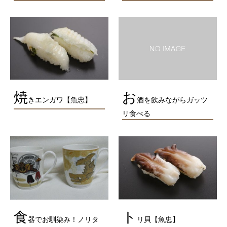
焼
お
きエンガワ【魚忠】
酒を飲みながらガッツ
リ食べる
食
ト
器でお馴染み！ノリタ
リ貝【魚忠】