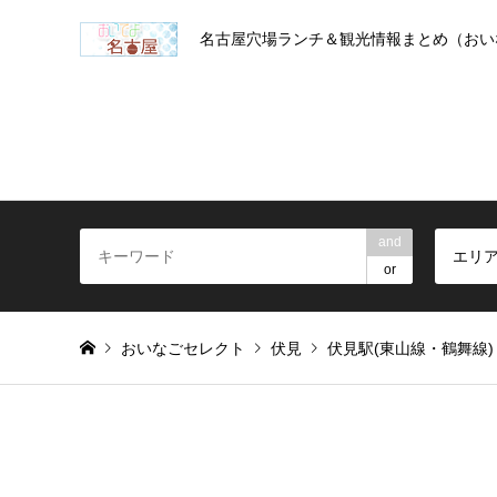
名古屋穴場ランチ＆観光情報まとめ（おい
and
エリ
or
おいなごセレクト
伏見
伏見駅(東山線・鶴舞線)