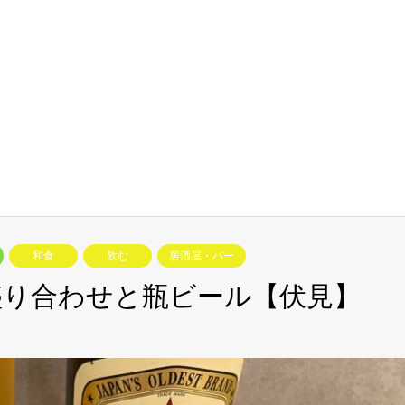
和食
飲む
居酒屋・バー
盛り合わせと瓶ビール【伏見】