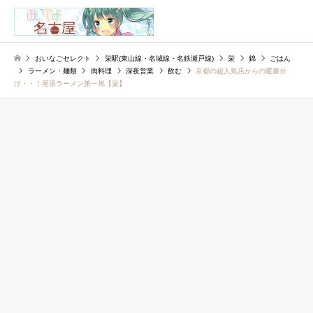
検索
おいなごセレクト
栄駅(東山線・名城線・名鉄瀬戸線)
栄
錦
ごはん
ラーメン・麺類
肉料理
深夜営業
飲む
京都の超人気店からの暖簾分
け・・！尾張ラーメン第一旭【栄】