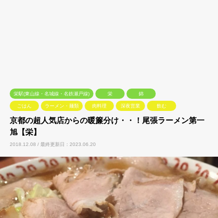
栄駅(東山線・名城線・名鉄瀬戸線)
栄
錦
ごはん
ラーメン・麺類
肉料理
深夜営業
飲む
京都の超人気店からの暖簾分け・・！尾張ラーメン第一
旭【栄】
2018.12.08 / 最終更新日：2023.06.20