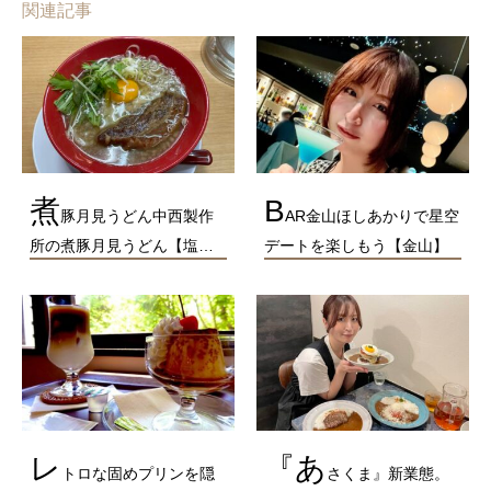
関連記事
煮
B
豚月見うどん中西製作
AR金山ほしあかりで星空
所の煮豚月見うどん【塩…
デートを楽しもう【金山】
レ
『あ
トロな固めプリンを隠
さくま』新業態。