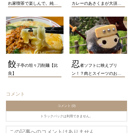
れ家喫茶で楽しんで。純…
カレーのあさくまが大須…
餃
忍
子亭の坦々刀削麺【比
者ソフトに映えプリ
良】
ン！？肉とスイーツのお…
コメント
コメント (0)
トラックバックは利用できません。
この記事へのコメントはありません。