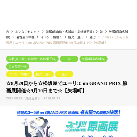
おいなごセレクト
栄駅(東山線・名城線・名鉄瀬戸線)
栄
矢場町駅(名城
線)
名古屋市中区
イベント情報☆
観光・遊ぶ
遊ぶ
☆8月29日から☆松
坂屋でユーリ!!! on GRAND PRIX 原画展開催☆9月10日まで☆【矢場町】
栄駅(東山線・名城線・名鉄瀬戸線)
栄
矢場町駅(名城線)
名古屋市中区
イベント情報☆
観光・遊ぶ
遊ぶ
☆8月29日から☆松坂屋でユーリ!!! on GRAND PRIX 原
画展開催☆9月10日まで☆【矢場町】
2018.08.27 / 最終更新日：2018.08.22