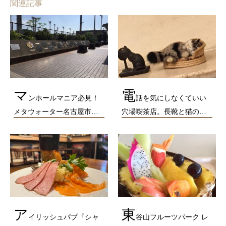
関連記事
マ
電
ンホールマニア必見！
話を気にしなくていい
メタウォーター名古屋市…
穴場喫茶店。長靴と猫の…
ア
東
イリッシュパブ『シャ
谷山フルーツパーク レ