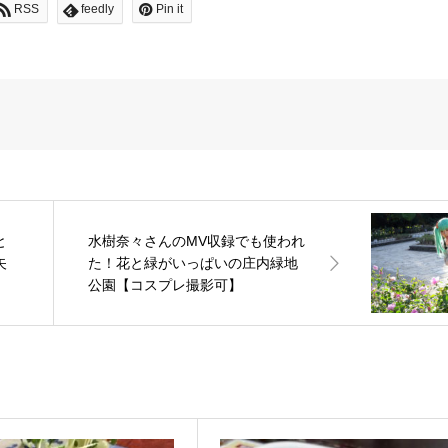
RSS
feedly
Pin it
と
水樹奈々さんのMV収録でも使われ
矢
た！花と緑がいっぱいの庄内緑地
公園【コスプレ撮影可】