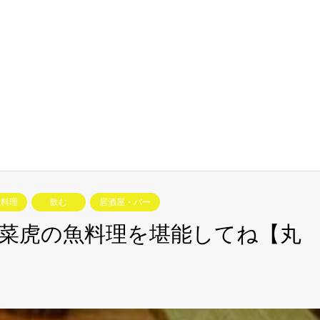
魚料理
飲む
居酒屋・バー
菜虎の魚料理を堪能してね【丸