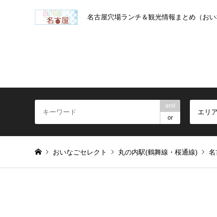
名古屋穴場ランチ＆観光情報まとめ（おい
and
エリ
or
おいなごセレクト
丸の内駅(鶴舞線・桜通線)
名