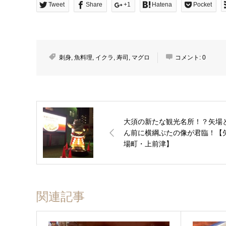
Tweet
Share
+1
Hatena
Pocket
刺身
,
魚料理
,
イクラ
,
寿司
,
マグロ
コメント:
0
大須の新たな観光名所！？矢場
ん前に横綱ぶたの像が君臨！【
場町・上前津】
関連記事