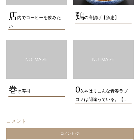
店
鶏
内でコーヒーを飲みた
の唐揚げ【魚忠】
い
巻
0
き寿司
3.やはりこんな青春ラブ
コメは間違っている。【…
コメント
コメント (0)