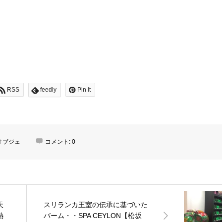
RSS
feedly
Pin it
オブジェ
コメント:
0
天
スリランカ王室の伝承に基づいた
熱
バーム・・SPA CEYLON【松坂