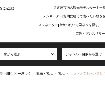
名古屋市内の観光モデルルート一
なご公認）
メシネーター[質問に答えて食べたい物を探
スシネーター[今食べたい寿司ネタを探す]
広告・プレスリリー
ア・駅から選ぶ
ジャンル・目的から選ぶ
市中川区
一息つく
観光・遊ぶ
遊ぶ
ちょっと変わった遊具