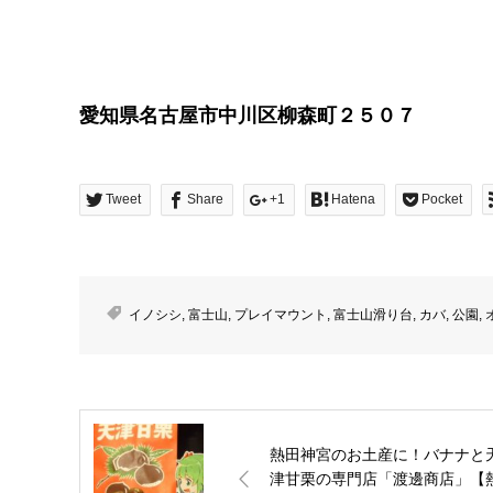
愛知県名古屋市中川区柳森町２５０７
Tweet
Share
+1
Hatena
Pocket
イノシシ
,
富士山
,
プレイマウント
,
富士山滑り台
,
カバ
,
公園
,
熱田神宮のお土産に！バナナと
津甘栗の専門店「渡邊商店」【