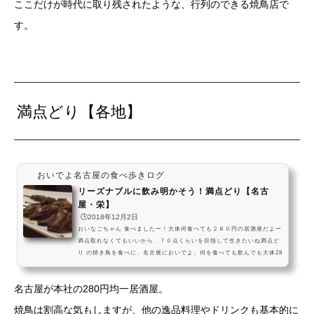
ここだけが時代に取り残されたような、行列のできる焼鳥店で
んだよ～！ 串の本数で勘定するから、...
す。
満点どり【各地】
おいでよ名古屋の食べ歩きログ
リーズナブルに飲み明かそう！満点どり【名古
屋・栄】
🕒️2018年12月2日
おいなごちゃん 食べましたー！大体何食べても２８０円の居酒屋だよー
満点取れなくてもいいから、７０点くらいを目指して生きたいね満点ど
り の焼き鳥を食べに、名古屋においでよ。何を食べても飲んでも大体28
0円の、名古屋が本社の居酒屋だよ。気軽に手軽に、名古屋の夜を楽し
んでねー！ #飯テロ pic.twitter.com/LCRqF6y6Wq— おいでよ名古屋
名古屋が本社の280円均一居酒屋。
(@oinagoya) 2018年9月27日店舗が複数あるから、公式サイトで探して
みてね
焼鳥は割高な気もしますが、他の逸品料理やドリンクも基本的に