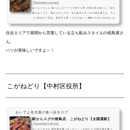
🕒️2018年12月26日
おいなごちゃん 食べましたー！てり串てり串 の焼き鳥を食べに、名古
屋においでよ。昼からやってる、立ち飲みスタイルの焼き鳥だよ。ちょ
っと飲みたい日は、是非立ち寄ってみてねーっ #飯テロ pic.twitter.co
m/6Uevy1UTCU— おいでよ名古屋 (@oinagoya) 2018年12月10日ほか
の焼鳥屋さんはこちら てり串は、名古屋市営地下鉄名城線の栄駅や金山
住吉エリアで昼間から営業している立ち飲みスタイルの焼鳥屋さ
総合駅付近にある、格安価格の焼鳥専門店なんだね！ 椅子も一応あるん
だけど、立ち飲みっぽい雰囲気で一人でもふらっと気軽に入れる焼鳥屋
ん。
さんだよ！てり串の焼き鳥を食べに、名古屋...
ハツが美味しいですよ～！
こがねどり【中村区役所】
おいでよ名古屋の食べ歩きログ
駅からスグの焼鳥店、こがねどり【太閤通駅】
🕒️2018年12月25日
おいなごちゃん 焼き鳥を食べましたー！こがねどり の焼き鳥を食べ