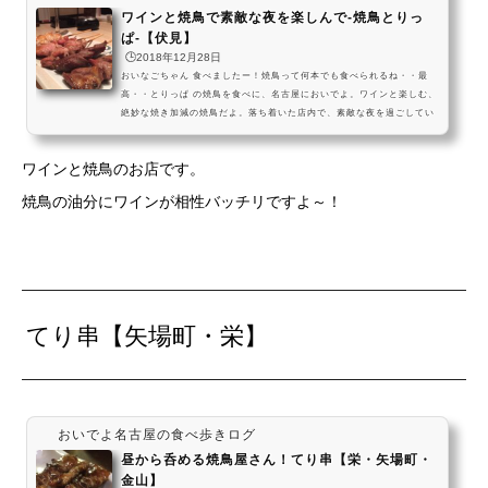
ワインと焼鳥で素敵な夜を楽しんで-焼鳥とりっ
ぱ-【伏見】
🕒️2018年12月28日
おいなごちゃん 食べましたー！焼鳥って何本でも食べられるね・・最
高・・とりっぱ の焼鳥を食べに、名古屋においでよ。ワインと楽しむ、
絶妙な焼き加減の焼鳥だよ。落ち着いた店内で、素敵な夜を過ごしてい
ってね #飯テロ pic.twitter.com/x9uU0g6Zn3— おいでよ名古屋 (@oin
agoya) 2018年12月16日名古屋市内に複数店舗があるから、公式サイト
ワインと焼鳥のお店です。
から探してみてねーほかのワインのお店 営業時間11時30分～14時00分,
17時30分～0時00分土日は夜だけです焼鳥とりっぱ、求人情報掲載中で
焼鳥の油分にワインが相性バッチリですよ～！
す☆
てり串【矢場町・栄】
おいでよ名古屋の食べ歩きログ
昼から呑める焼鳥屋さん！てり串【栄・矢場町・
金山】