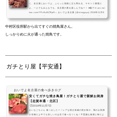
に、名古屋においでよ。ふらっと気軽に立ち寄れる、ヤキトリ酒場だ
よ。一人でもみんなでも、名古屋の夜を楽しんでねー！ #飯テロ pic.twi
tter.com/YFxKuNZRpH— おいでよ名古屋 (@oinagoya) 2018年12月6
日ほかの焼鳥屋さんはこちら こがねどりは、名古屋市営地下鉄桜通線の
太閤通駅からすぐの場所にある、焼鳥酒場なんだね～！ 一人でも入りや
中村区役所駅から出てすぐの焼鳥屋さん。
すい雰囲気の焼鳥酒場だったよ～！こがねどりへのアクセス 愛知県名古
屋市中村区黄金通１丁目２７ 営業時間17時...
しっかりめに火が通った焼鳥です。
ガチとり屋【平安通】
おいでよ名古屋の食べ歩きログ
安くてガチな焼き鳥屋！ガチとり屋で新鮮お刺身
【志賀本通・北区】
🕒️2018年11月7日
おいなごちゃん 食べましたー！レアな焼き加減の焼き鳥や、鶏のお刺身
が名物だよ中でも珍しいのは生で食べるつくね！不思議な食感と味だよ