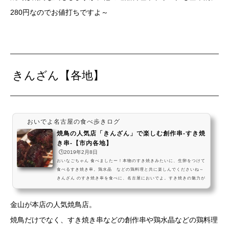
280円なのでお値打ちですよ～
きんざん【各地】
おいでよ名古屋の食べ歩きログ
焼鳥の人気店「きんざん」で楽しむ創作串-すき焼
き串-【市内各地】
🕒️2019年2月8日
おいなごちゃん 食べましたー！本物のすき焼きみたいに、生卵をつけて
食べるすき焼き串。鶏水晶 などの鶏料理と共に楽しんでくださいね～
きんざん のすき焼き串を食べに、名古屋においでよ。すき焼きの魅力が
詰まった、新感覚の串焼きだよ。鶏水晶も素敵なお店で、名古屋の夜を
楽しんでねー #飯テロ pic.twitter.com/WqoVB0FEwp— おいでよ名古
金山が本店の人気焼鳥店。
屋 (@oinagoya) 2018年12月22日きんざん へのアクセス市内の色んな
場所にあるから、公式サイトから探してみてね～おいなごちゃんが行っ
焼鳥だけでなく、すき焼き串などの創作串や鶏水晶などの鶏料理
たのは伏見店。知県名古屋市中区栄2-1-14 マ...