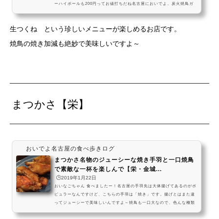
ーハイボールも200円ってお値打ちだね名古屋においでよ。炭火焼鳥ガ
チとり屋 では、鳥刺はもちろん珍しい「生で食べるつくね」が楽しめる
よ。新鮮だからこそ提供できるけど、食べるのは自己責任。ハイボール
生つくね という珍しいメニューが楽しめるお店です。
200円とコスパも素敵なお店で、名古屋の夜を楽しんでいってねー！ #
飯テロ pic.twitter.com/7TEUOf2nop— おいでよ名古屋 (@oinagoya)
焼鳥の焼き加減も絶妙で美味しいですよ～
2018年8月10日愛知県名古屋市北区紅雲町４６ ...
まつかさ【栄】
おいでよ名古屋の食べ歩きログ
まつかさ名物のジューシーな焼き手羽と一口焼鳥
で素敵な一杯を楽しんで【栄・金城...
🕒️2019年1月22日
おいなごちゃん 食べましたー！名古屋の手羽先は大体揚げてあるのがポ
ピュラーなんですけど、こちらの手羽は「焼き」です。揚げとはまた違
ってジューシーで美味しいんですよ～焼鳥も一口大なので、色んな種類
を少しずつ食べたい方にオススメですねまつかさ の焼き手羽を食べに、