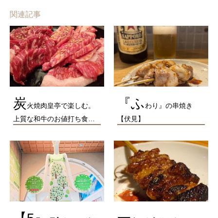
関連記事
炭
『ふ
火焼肉皇亭で楽しむ。
わり』の串焼き
上質な和牛のお値打ち食…
【伏見】