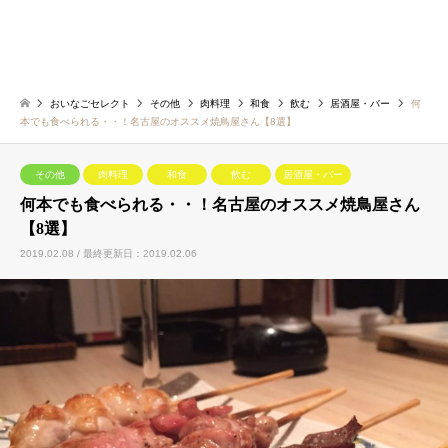
おいなごセレクト
その他
肉料理
和食
飲む
居酒屋・バー
何
本でも食べられる・・！名古屋のオススメ焼鳥屋さん【8選】
その他
肉料理
和食
飲む
居酒屋・バー
何本でも食べられる・・！名古屋のオススメ焼鳥屋さん
【8選】
2019.02.08 / 最終更新日：2019.02.06