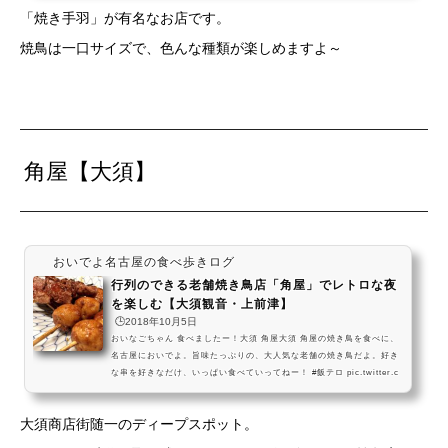
名古屋においでよ。鶏の旨みがいっぱいの、ジューシーな手羽だよ。ひ
「焼き手羽」が有名なお店です。
とくち焼き鳥と共に、名古屋の夜を楽しんでねーっ pic.twitter.com/wR
rvYDin03— おいでよ名古屋 (@oinagoya) 2019年1月12日アクセス愛知
焼鳥は一口サイズで、色んな種類が楽しめますよ～
県名古屋市中区栄３丁目２−２７ うを与ビ...
角屋【大須】
おいでよ名古屋の食べ歩きログ
行列のできる老舗焼き鳥店「角屋」でレトロな夜
を楽しむ【大須観音・上前津】
🕒️2018年10月5日
おいなごちゃん 食べましたー！大須 角屋大須 角屋の焼き鳥を食べに、
名古屋においでよ。旨味たっぷりの、大人気な老舗の焼き鳥だよ。好き
な串を好きなだけ、いっぱい食べていってねー！ #飯テロ pic.twitter.c
om/9HvcPsn1I6— おいでよ名古屋 (@oinagoya) 2018年5月30日ほかの
焼鳥屋さんの記事はこちら 角屋は、名古屋市営地下鉄鶴舞線の大須観音
大須商店街随一のディープスポット。
駅から少し歩いた大須商店街にある、昔ながらの焼鳥専門店なんだね！
伝票とかも特になくて、オーダーが入ると拡声器で焼き方に注文を通す