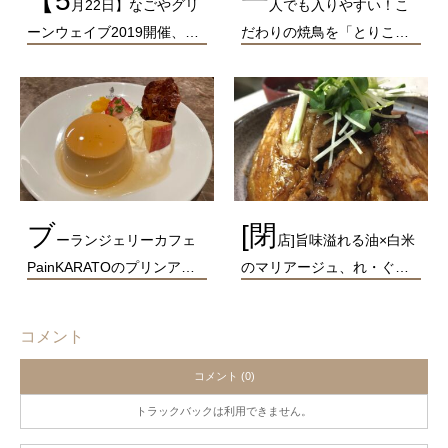
【5
一
月22日】なごやグリ
人でも入りやすい！こ
ーンウェイブ2019開催、…
だわりの焼鳥を「とりこ…
ブ
[閉
ーランジェリーカフェ
店]旨味溢れる油×白米
PainKARATOのプリンア…
のマリアージュ、れ・ぐ…
コメント
コメント (0)
トラックバックは利用できません。