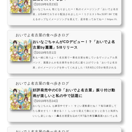
🕒️2019年6月23日
おいなごちゃん 歌になりましたー！私のイメージソング「おいでよ名古
屋」がDAMでカラオケ配信されましたー！リクエストNo.5197‐94 で歌
えるポップなイメージソングを覚えて、是非歌ってみてねー！https://t.
co/GXDDW4b1jk pic.twitter.com/5geRQL1gu8— おいでよ名古屋 (@
oinagoya) 2019年6月20日 おいでよ名古屋のイメージソングが、DAM
おいでよ名古屋の食べ歩きログ
でカラオケ配信されたよ～！ す・・すごい・・！ CDや私が歌ってみた
動画を聴いて練習して、是非カラオケで歌ってみてね～！ リクエストN
おいなごちゃんがCDデビュー！？「おいでよ名
o.5197‐94で歌えるよ～！私も練習しなきゃ...
古屋by麗麗」5/8リリース
🕒️2019年5月1日
私も一緒に歌うよ～！名古屋で一番名古屋を推しているヴィジュアル系
バンド、麗麗さんが名古屋市を非公式に盛り上げている「おいでよ名古
屋」のイメージソングを作ってくれました！5月8日にCDが発売される
ので、是非聴いて 一緒に名古屋を盛り上げましょうね～！いつも名古
屋の色んな所を紹介している私 おいでよ名古屋のイメージソングが、名
おいでよ名古屋の食べ歩きログ
古屋で一番名古屋推しのV系バンド 麗麗さんとのコラボＣＤになって5
月8日に発売されるよー！これからも色んな名古屋を紹介するから、み
好評発売中のCD「おいでよ名古屋」振り付け動
んなも名古屋に遊びに来てねーっ pic.twitter.com/sm...
画が楽しいと私の中で話題に
🕒️2019年5月24日
おいなごちゃん も練習中です～！ すごい運動量だね！？毎日練習して
たら痩せそう！！痩せる！！ しっかり覚えて曲にピタッと合うと気持ち
いいし楽しいね～！🏯名古屋愛を込めてRT協力希望🏯麗麗×おいでよ名
古屋コラボsingle「おいでよ名古屋」の振り付け動画公開🏯✨バッチリ
踊れるように練習あるのみだ👍✨6/20の公開MV撮影は無料で参加できる
おいでよ名古屋の食べ歩きログ
から沢山の友達を誘ってみんなで踊ろう🏯🍤#麗麗#おいでよ名古屋#お