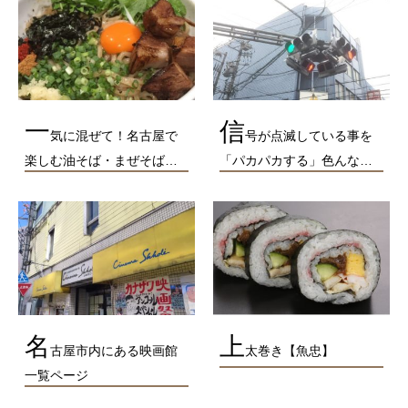
一
信
気に混ぜて！名古屋で
号が点滅している事を
楽しむ油そば・まぜそば…
「パカパカする」色んな…
名
上
古屋市内にある映画館
太巻き【魚忠】
一覧ページ