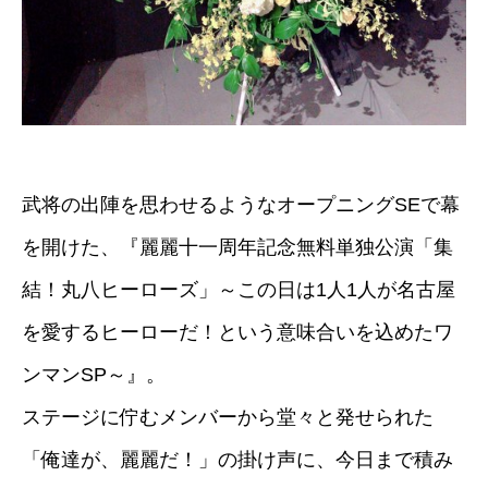
武将の出陣を思わせるようなオープニングSEで幕
を開けた、『麗麗十一周年記念無料単独公演「集
結！丸八ヒーローズ」～この日は1人1人が名古屋
を愛するヒーローだ！という意味合いを込めたワ
ンマンSP～』。
ステージに佇むメンバーから堂々と発せられた
「俺達が、麗麗だ！」の掛け声に、今日まで積み