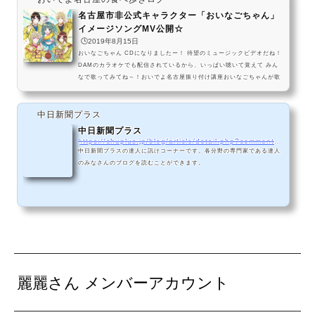
いなごちゃんhttps://t.co/34WCHOiwV5 pic.twitter.com/s...
名古屋市非公式キャラクター「おいなごちゃん」
イメージソングMV公開☆
🕒️2019年8月15日
おいなごちゃん CDになりましたー！ 待望のミュージックビデオだね！
DAMのカラオケでも配信されているから、いっぱい聴いて覚えて みん
なで歌ってみてね～！おいでよ名古屋振り付け講座おいなごちゃんが歌
ってみたVer関連記事麗麗さん公式ページ
中日新聞プラス
中日新聞プラス
https://chuplus.jp/blog/article/detail.php?comment_id=7719&#038;comment_sub_id=0&#038;category_id=588
中日新聞プラスの達人に訊けコーナーです。各分野の専門家である達人
のみなさんのブログを読むことができます。
麗麗さん メンバーアカウント