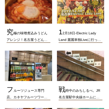
究
1
極の味噌煮込みうどん
2月18日-Electric Lady
アレンジ！名古屋うどん…
Land 麗麗単独Liveに行っ…
フ
戦
ルーツジュース専門
時中のみちしるべ。JR
店。カネヤフルーツワー…
名古屋駅中央線ホームに…