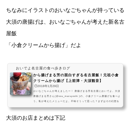
ちなみにイラストのおいなごちゃんが持っている
大須の唐揚げは、おいなごちゃんが考えた新名古
屋飯
「小倉クリームから揚げ」だよ
おいでよ名古屋の食べ歩きログ
から揚げまる芳の面白すぎる名古屋飯！元祖小倉
クリームから揚げ【上前津・大須観音】
🕒️2018年1月29日
おいなごちゃんが考えましたー！ 唐揚げまる芳名古屋においでよ。大須
唐揚げまる芳さん(@osu_maruyoshi )の、小倉クリーム唐揚げを食べよ
う。私が考えたメニューだよ。不味そうって思った？まずはその幻想を
ぶち壊してあげるから、食べてみてね。#飯テロ pic.twitter.com/42rMj
yJ2Km— おいでよ名古屋 (@oinagoya) 2016年7月16日 唐揚げに餡子
大須のお店まとめは下記
とホイップを乗せるっていうお姉ちゃんの発想も謎なんだけど、これを
即メニュー化したお店もすごい行動力だよね・・ 正直私はあんまり美味
しくなくても話題に...