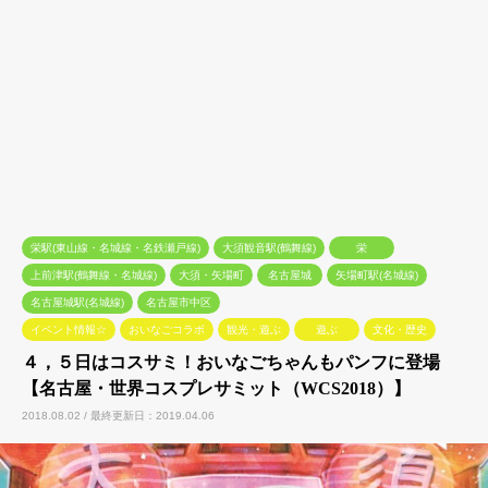
栄駅(東山線・名城線・名鉄瀬戸線)
大須観音駅(鶴舞線)
栄
上前津駅(鶴舞線・名城線)
大須・矢場町
名古屋城
矢場町駅(名城線)
名古屋城駅(名城線)
名古屋市中区
イベント情報☆
おいなごコラボ
観光・遊ぶ
遊ぶ
文化・歴史
４，５日はコスサミ！おいなごちゃんもパンフに登場
【名古屋・世界コスプレサミット（WCS2018）】
2018.08.02 / 最終更新日：2019.04.06