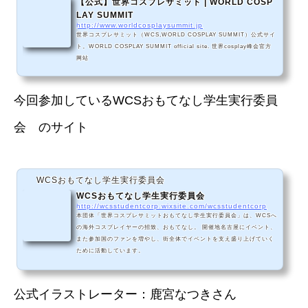
【公式】世界コスプレサミット | WORLD COSP
LAY SUMMIT
http://www.worldcosplaysummit.jp
世界コスプレサミット（WCS,WORLD COSPLAY SUMMIT）公式サイ
ト。WORLD COSPLAY SUMMIT official site. 世界cosplay峰会官方
网站
今回参加しているWCSおもてなし学生実行委員
会 のサイト
WCSおもてなし学生実行委員会
WCSおもてなし学生実行委員会
http://wcsstudentcorp.wixsite.com/wcsstudentcorp
本団体「世界コスプレサミットおもてなし学生実行委員会」は、WCSへ
の海外コスプレイヤーの招致、おもてなし。 開催地名古屋にイベント、
また参加国のファンを増やし、街全体でイベントを支え盛り上げていく
ために活動しています。
公式イラストレーター：鹿宮なつきさん