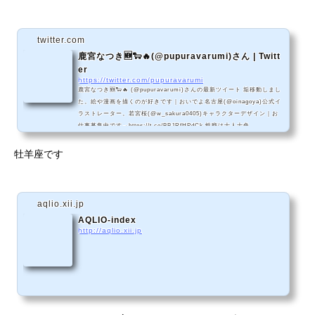
twitter.com
鹿宮なつき🆕🐑🔥(@pupuravarumi)さん | Twitt
er
https://twitter.com/pupuravarumi
鹿宮なつき🆕🐑🔥 (@pupuravarumi)さんの最新ツイート 垢移動しまし
た。絵や漫画を描くのが好きです｜おいでよ名古屋(@oinagoya)公式イ
ラストレーター。若宮桜(@w_sakura0405)キャラクターデザイン｜お
仕事募集中です→https://t.co/BBJRfHPdCk 性癖は十人十色
牡羊座です
aqlio.xii.jp
AQLIO-index
http://aqlio.xii.jp