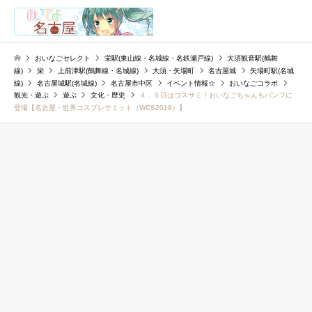
検索
おいなごセレクト
栄駅(東山線・名城線・名鉄瀬戸線)
大須観音駅(鶴舞
線)
栄
上前津駅(鶴舞線・名城線)
大須・矢場町
名古屋城
矢場町駅(名城
線)
名古屋城駅(名城線)
名古屋市中区
イベント情報☆
おいなごコラボ
観光・遊ぶ
遊ぶ
文化・歴史
４，５日はコスサミ！おいなごちゃんもパンフに
登場【名古屋・世界コスプレサミット（WCS2018）】