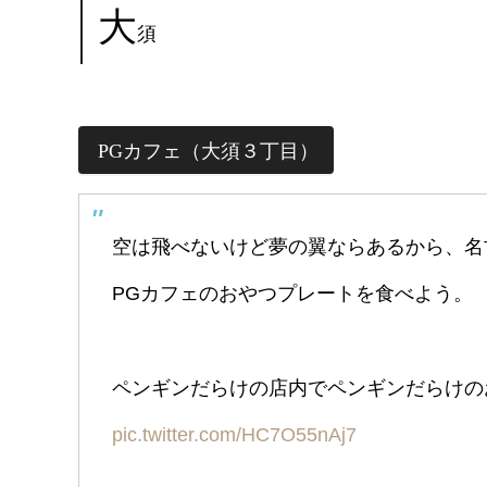
大
須
PGカフェ（大須３丁目）
空は飛べないけど夢の翼ならあるから、名
PGカフェのおやつプレートを食べよう。
ペンギンだらけの店内でペンギンだらけの
pic.twitter.com/HC7O55nAj7