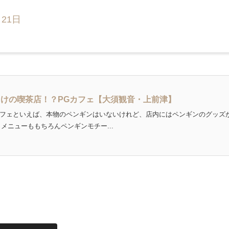
月21日
けの喫茶店！？PGカフェ【大須観音・上前津】
Gカフェといえば、本物のペンギンはいないけれど、店内にはペンギンのグッズ
メニューももちろんペンギンモチー...