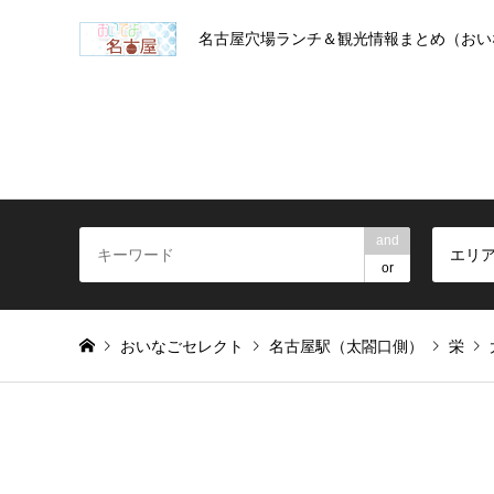
名古屋穴場ランチ＆観光情報まとめ（おい
and
エリ
or
おいなごセレクト
名古屋駅（太閤口側）
栄