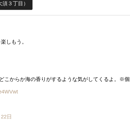
大須３丁目）
を楽しもう。
どこからか海の香りがするような気がしてくるよ。※個
Ewe4WVwt
月22日