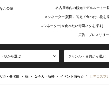
名古屋市内の観光モデルルート一
なご公認）
メシネーター[質問に答えて食べたい物を探
スシネーター[今食べたい寿司ネタを探す]
広告・プレスリリー
ア・駅から選ぶ
ジャンル・目的から選ぶ
大須・矢場町
錦
女子大・新栄
イベント情報☆
世界コスプレ