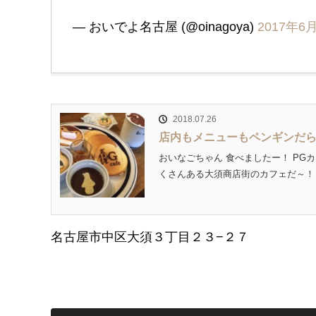
— おいでよ名古屋 (@oinagoya)
2017年6
2018.07.26
店内もメニューもペンギンだら
おいなごちゃん 食べましたー！ P
くさんある大須商店街のカフェだ～！ 
名古屋市中区大須３丁目２３−２７