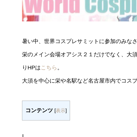
暑い中、世界コスプレサミットに参加のみな
栄のメイン会場オアシス２１だけでなく、大
りHPは
こちら
。
大須を中心に栄や名駅など名古屋市内でコス
コンテンツ
[
表示
]