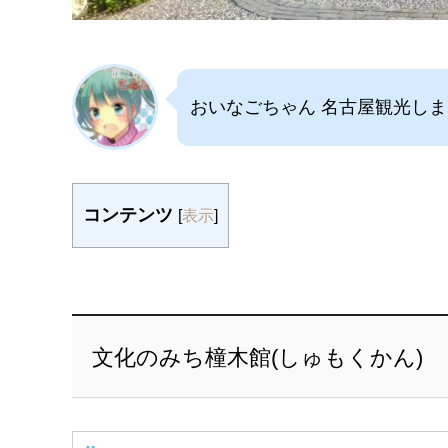
おいなごちゃん 名古屋観光し
コンテンツ
[
表示
]
文化のみち橦木館(しゅもくかん)