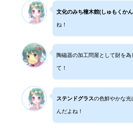
文化のみち橦木館(しゅもくかん
ね！
陶磁器の加工問屋として財を為
て！
ステンドグラス
の色鮮やかな光
んだよね！