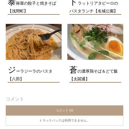
泰
ト
禄屋の餃子と焼きそば
ラットリアタピーロの
【浅間町】
パスタランチ【名城公園】
ジ
蒼
ーラジーラのパスタ
の濃厚鶏そば＆どて飯
【八田】
【太閤通】
コメント
コメント (0)
トラックバックは利用できません。