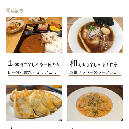
関連記事
1
和
000円で楽しめる三種のカ
え玉も楽しめる！自家
レー食べ放題ビュッフェ…
製麺フラワーのラーメン…