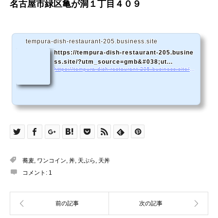
名古屋市緑区亀が洞１丁目４０９
tempura-dish-restaurant-205.business.site
https://tempura-dish-restaurant-205.busine
ss.site/?utm_source=gmb&#038;ut...
https://tempura-dish-restaurant-205.business.site/?utm_source=gmb&#038;utm_medium=referral
蕎麦
,
ワンコイン
,
丼
,
天ぷら
,
天丼
コメント:
1