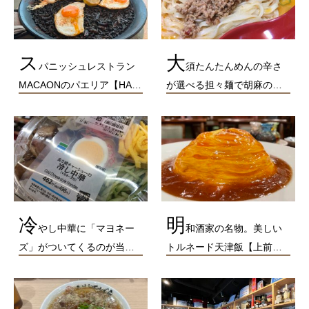
ス
大
パニッシュレストラン
須たんたんめんの辛さ
MACAONのパエリア【HA…
が選べる担々麺で胡麻の…
冷
明
やし中華に「マヨネー
和酒家の名物。美しい
ズ」がついてくるのが当…
トルネード天津飯【上前…