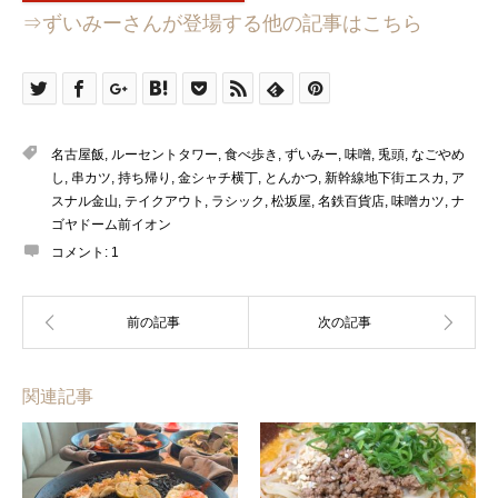
⇒ずいみーさんが登場する他の記事はこちら
名古屋飯
,
ルーセントタワー
,
食べ歩き
,
ずいみー
,
味噌
,
兎頭
,
なごやめ
し
,
串カツ
,
持ち帰り
,
金シャチ横丁
,
とんかつ
,
新幹線地下街エスカ
,
ア
スナル金山
,
テイクアウト
,
ラシック
,
松坂屋
,
名鉄百貨店
,
味噌カツ
,
ナ
ゴヤドーム前イオン
コメント:
1
関連記事