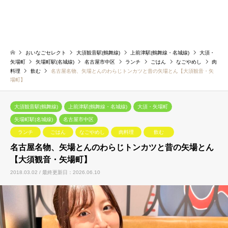
おいなごセレクト
大須観音駅(鶴舞線)
上前津駅(鶴舞線・名城線)
大須・
矢場町
矢場町駅(名城線)
名古屋市中区
ランチ
ごはん
なごやめし
肉
料理
飲む
名古屋名物、矢場とんのわらじトンカツと昔の矢場とん【大須観音・矢
場町】
大須観音駅(鶴舞線)
上前津駅(鶴舞線・名城線)
大須・矢場町
矢場町駅(名城線)
名古屋市中区
ランチ
ごはん
なごやめし
肉料理
飲む
名古屋名物、矢場とんのわらじトンカツと昔の矢場とん
【大須観音・矢場町】
2018.03.02 / 最終更新日：2026.06.10