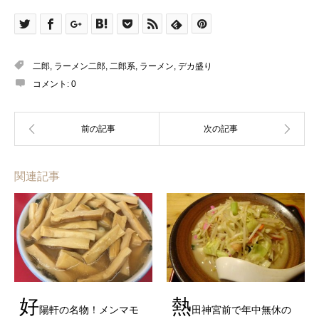
二郎
,
ラーメン二郎
,
二郎系
,
ラーメン
,
デカ盛り
コメント:
0
関連記事
好
熱
陽軒の名物！メンマモ
田神宮前で年中無休の