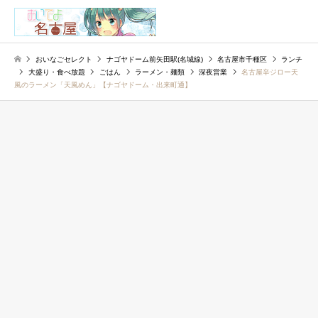
検索
おいなごセレクト
ナゴヤドーム前矢田駅(名城線)
名古屋市千種区
ランチ
大盛り・食べ放題
ごはん
ラーメン・麺類
深夜営業
名古屋辛ジロー天
風のラーメン「天風めん」【ナゴヤドーム・出来町通】