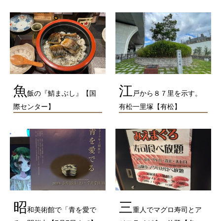
魚
江
飯の『鯖まぶし』【国
戸から８７里を示す。
際センター】
有松一里塚【有松】
昭
三
和美術館で「青を愛で
重人でマグロ寿司とア