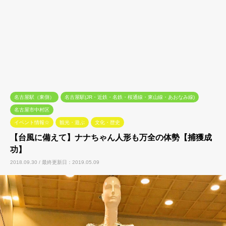
名古屋駅（東側）
名古屋駅(JR・近鉄・名鉄・桜通線・東山線・あおなみ線)
名古屋市中村区
イベント情報☆
観光・遊ぶ
文化・歴史
【台風に備えて】ナナちゃん人形も万全の体勢【捕獲成
功】
2018.09.30 / 最終更新日：2019.05.09