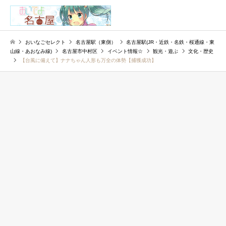
検索
おいなごセレクト
名古屋駅（東側）
名古屋駅(JR・近鉄・名鉄・桜通線・東
山線・あおなみ線)
名古屋市中村区
イベント情報☆
観光・遊ぶ
文化・歴史
【台風に備えて】ナナちゃん人形も万全の体勢【捕獲成功】