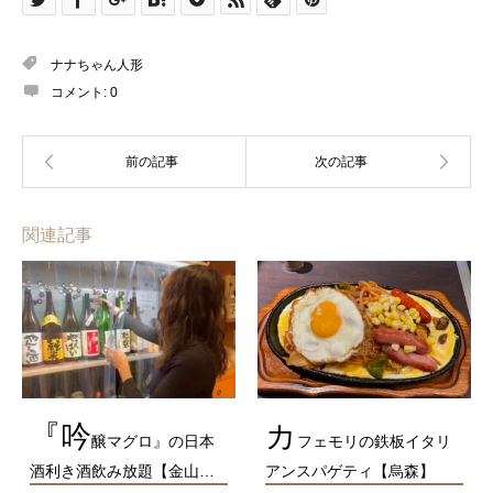
ナナちゃん人形
コメント:
0
関連記事
『吟
カ
醸マグロ』の日本
フェモリの鉄板イタリ
酒利き酒飲み放題【金山…
アンスパゲティ【烏森】