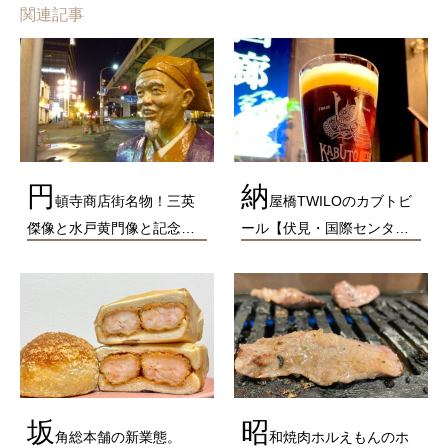
関連記事
円
納
頓寺商店街名物！三英
屋橋TWILOのカブトビ
傑像と水戸黄門像と記念…
ール【伏見・国際センタ…
坂
昭
角総本舗の新業態。
和焼肉ホルえもんのホ