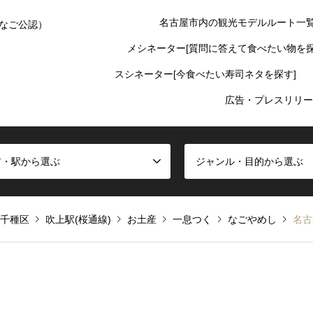
名古屋市内の観光モデルルート一
なご公認）
メシネーター[質問に答えて食べたい物を探
スシネーター[今食べたい寿司ネタを探す]
広告・プレスリリー
ア・駅から選ぶ
ジャンル・目的から選ぶ
千種区
吹上駅(桜通線)
お土産
一息つく
なごやめし
名古