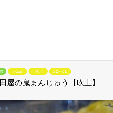
線)
お土産
一息つく
なごやめし
田屋の鬼まんじゅう【吹上】