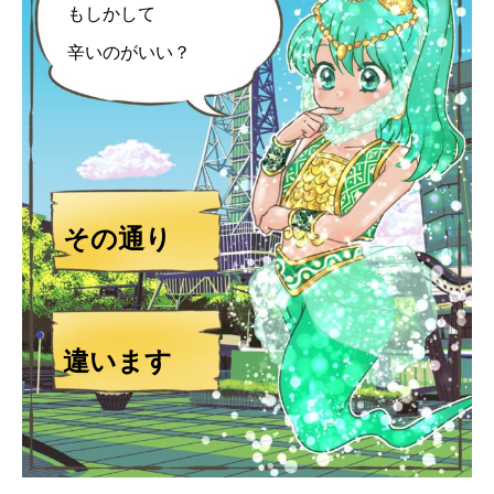
もしかして
辛いのがいい？
その通り
違います