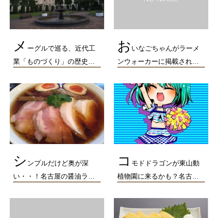
メ
お
ーグルで巡る、近代工
いなごちゃんがラーメ
業「ものづくり」の歴史…
ンウォーカーに掲載され…
シ
コ
ンプルだけど奥が深
モドドラゴンが東山動
い・・！名古屋の醤油ラ…
植物園に来るかも？名古…