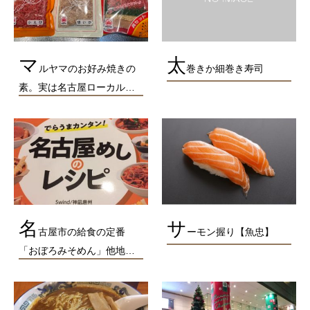
マ
太
ルヤマのお好み焼きの
巻きか細巻き寿司
素。実は名古屋ローカル…
名
サ
古屋市の給食の定番
ーモン握り【魚忠】
「おぼろみそめん」他地…