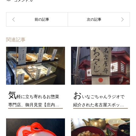
コメント:
0
関連記事
気
お
軽に立ち寄れるお惣菜
いなごちゃんラジオで
専門店、御月見堂【庄内…
紹介された名古屋スポッ…