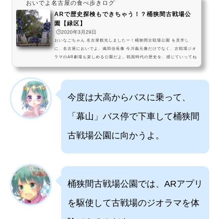
おいでよ名古屋の食べ歩きログ
ARで歴史探検もできちゃう！？桶狭間古戦場公
園【緑区】
🕒️2020年3月29日
おいなごちゃん 名古屋観光しましたー！桶狭間古戦場公園 を見学し
に、名古屋においでよ。織田信長像 今川義元像だけでなく、古戦場ジオ
ラマのAR劇場も楽しめる公園だよ。戦国時代の歴史を、感じていってね
～ pic.twitter.com/tP4HAaQbNs— おいでよ名古屋 (@oinagoya) Febr
uary 16, 2020 桶狭間古戦場公園は、名古屋市緑区にある公園だよ！ 織
田信長と今川義元の有名な合戦、桶狭間の戦いの舞台になった場所がこ
の辺りなんだよね。 所説あるんだけどね、でもこの公園では専用アプリ
今度は大高からバスに乗って、
を使ってARで桶狭間の戦いに至るまで...
「幕山」バス停で下車して桶狭間
古戦場公園に向かうよ。
桶狭間古戦場公園では、ARアプリ
を駆使して古戦場のジオラマを体