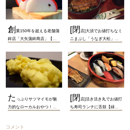
創
[閉
業150年を超える老舗蒲
店]大須でお値打ちなミ
鉾店「大矢蒲鉾商店」【…
ニまぶし「うなぎ大松」…
た
[閉
っぷりサツマイモが魅
店]活き活き丸でお値打
力的なローカルおやつ！…
ち寿司ランチに舌鼓【緑…
コメント