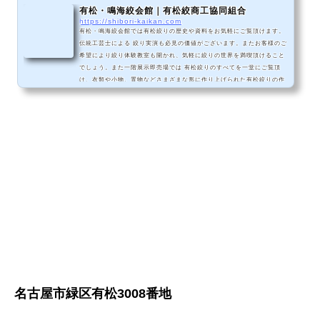
有松・鳴海絞会館｜有松絞商工協同組合
https://shibori-kaikan.com
有松・鳴海絞会館では有松絞りの歴史や資料をお気軽にご覧頂けます。
伝統工芸士による 絞り実演も必見の価値がございます。またお客様のご
希望により絞り体験教室も開かれ、気軽に絞りの世界を満喫頂けること
でしょう。また一階展示即売場では 有松絞りのすべてを一堂にご覧頂
け、衣類や小物、置物などさまざまな形に作り上げられた有松絞りの作
品をその場でお買い求め頂くこともできます。名古屋、有松が誇る、日
本の郷土文化、有松絞りの世界を、有松・鳴海絞会館にて存分にご堪能
下さいませ。皆様の有松・鳴海絞会館へのご来館を心...
名古屋市緑区有松3008番地