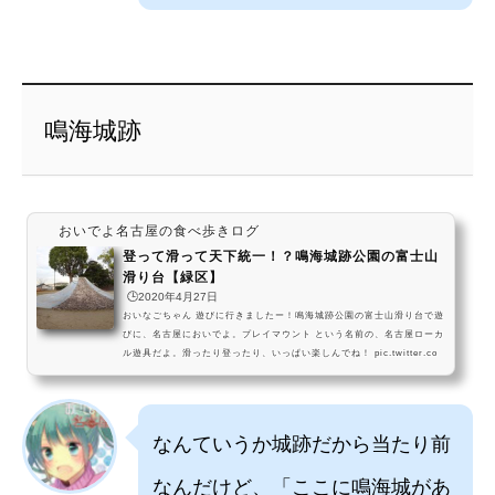
鳴海城跡
おいでよ名古屋の食べ歩きログ
登って滑って天下統一！？鳴海城跡公園の富士山
滑り台【緑区】
🕒️2020年4月27日
おいなごちゃん 遊びに行きましたー！鳴海城跡公園の富士山滑り台で遊
びに、名古屋においでよ。プレイマウント という名前の、名古屋ローカ
ル遊具だよ。滑ったり登ったり、いっぱい楽しんでね！ pic.twitter.co
m/1KfyLN6n3V— おいでよ名古屋 (@oinagoya) March 12, 2020 鳴海
城跡公園は、名古屋市緑区にある富士山滑り台が設置されている公園だ
よ～！ かつてこの辺りに鳴海城があったんだね～ もうお城はないけ
ど、ちゃんと記録に残ってるのってすごいよね。鳴海城跡 を見に、名古
なんていうか城跡だから当たり前
屋においでよ。 pic.twitter.com/63AK0...
なんだけど、「ここに鳴海城があ