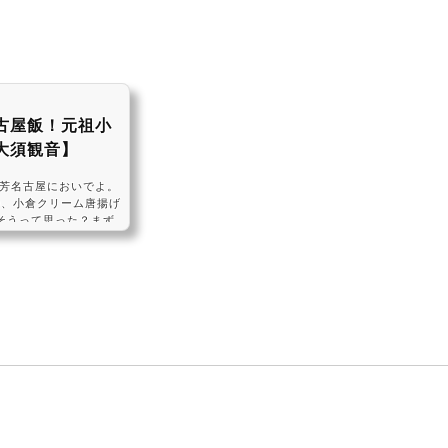
古屋飯！元祖小
大須観音】
る芳名古屋においでよ。
 )の、小倉クリーム唐揚げ
そうって思った？まず
。#飯テロ pic.t
oinagoya) 2016年7
ていうお姉ちゃんの発想
店もすごい行動力だよ
に...