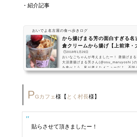
・紹介記事
おいでよ名古屋の食べ歩きログ
から揚げまる芳の面白すぎる名
倉クリームから揚げ【上前津・
🕒️2018年1月29日
おいなごちゃんが考えましたー！ 唐揚げま
大須唐揚げまる芳さん(@osu_maruyoshi
を食べよう。私が考えたメニューだよ。不味
はその幻想をぶち壊してあげるから、食べてみてね
witter.com/42rMjyJ2Km— おいでよ名古屋 (@
月16日 唐揚げに餡子とホイップを乗せるっ
も謎なんだけど、これを即メニュー化したお
P
ね・・ 正直私はあんまり美味しくなくても話題
Gカフェ
様【
とく村長
様】
貼らさせて頂きましたー！