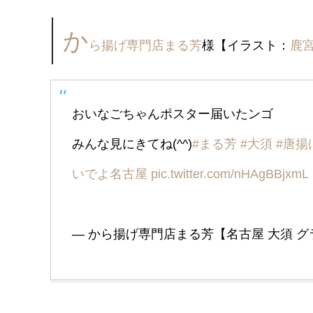
か
ら揚げ専門店まる芳
様【イラスト：
鹿
おいなごちゃんポスター届いたンゴ
みんな見にきてね(^^)
#まる芳
#大須
#唐揚
いでよ名古屋
pic.twitter.com/nHAgBBjxmL
— から揚げ専門店まる芳【名古屋 大須 グランプ