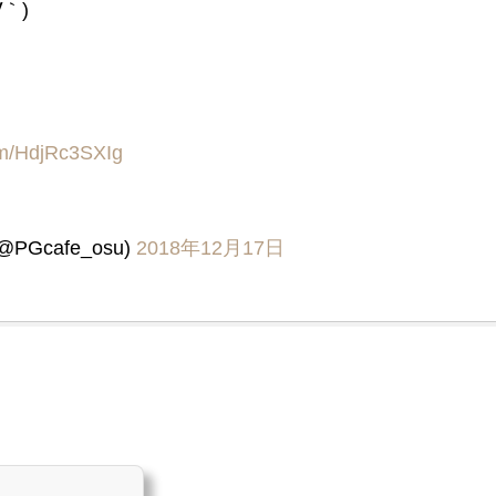
｀)
com/HdjRc3SXIg
Gcafe_osu)
2018年12月17日