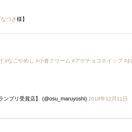
宮なつき
様】
げ
#なごやめし
#小倉クリーム
#アゲチョコホイップ
#
リ受賞店】 (@osu_maruyoshi)
2018年12月11日