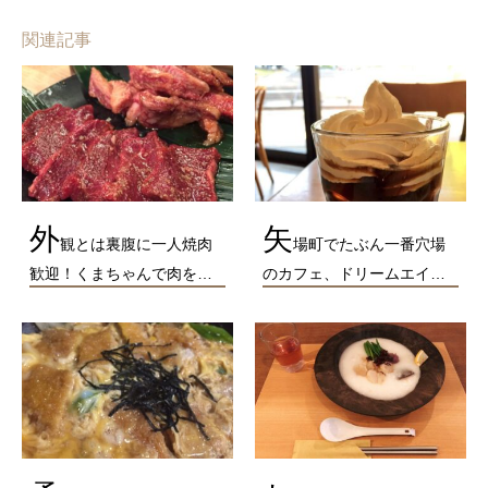
関連記事
外
矢
観とは裏腹に一人焼肉
場町でたぶん一番穴場
歓迎！くまちゃんで肉を…
のカフェ、ドリームエイ…