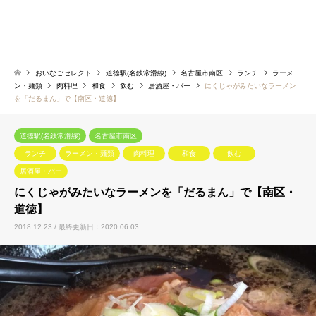
おいなごセレクト
道徳駅(名鉄常滑線)
名古屋市南区
ランチ
ラーメ
ン・麺類
肉料理
和食
飲む
居酒屋・バー
にくじゃがみたいなラーメン
を「だるまん」で【南区・道徳】
道徳駅(名鉄常滑線)
名古屋市南区
ランチ
ラーメン・麺類
肉料理
和食
飲む
居酒屋・バー
にくじゃがみたいなラーメンを「だるまん」で【南区・
道徳】
2018.12.23 / 最終更新日：2020.06.03