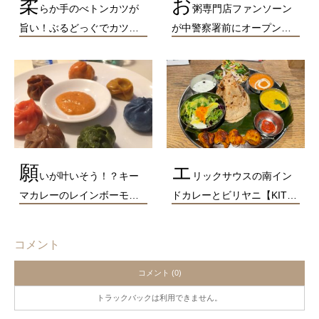
柔
お
らか手のべトンカツが
粥専門店ファンソーン
旨い！ぶるどっぐでカツ…
が中警察署前にオープン…
願
エ
いが叶いそう！？キー
リックサウスの南イン
マカレーのレインボーモ…
ドカレーとビリヤニ【KIT…
コメント
コメント (0)
トラックバックは利用できません。