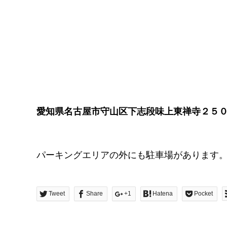
愛知県名古屋市守山区下志段味上東禅寺２５０
パーキングエリアの外にも駐車場があります
Tweet
Share
+1
Hatena
Pocket