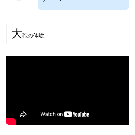
大
砲の体験