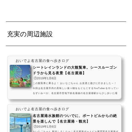
充実の周辺施設
おいでよ名古屋の食べ歩きログ
シートレインランドの大観覧車。シースルーゴン
ドラから見る夜景【名古屋港】
🕒️2019年1月6日
この観覧車に乗るよ！ おいなごちゃん お友達と遊びに行きました～！
今回は名古屋市内の美味しい食べ物をもぐもぐするYouTuberをやってい
るずいみーが、名古屋市営地下鉄名港線の名古屋港駅から少し歩いた場
所にある遊園地、シートレインランドの大観覧車を紹介します！ 名古屋
港水族館で遊んだ後にもピッタリな、東海エリア最大級の巨大な観覧車
おいでよ名古屋の食べ歩きログ
の魅力を、一緒に見ていきましょう～！シートレインランド大観覧車の
シースルーゴンドラ シートレインランドの大観覧車といえば、上下左右
名古屋港水族館のついでに、ポートビルからの絶
全てがスケスケになっている解放感がすごいゴ...
景を楽しんで【名古屋港・観光】
🕒️2019年1月6日
おいなごちゃん 観光しましたー！名古屋港ポートビル展望室名古屋港ポ