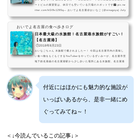
ートビルの展望室は、休日でも空いている穴場のスポットです🏙 pic.tw
itter.com/kGI9v129Sq— おいでよ名古屋@おいなご (@oinagoya) July
10, 2021 名古屋港水族館のすぐ近くにあるポートビルの展望室、めちゃ
めちゃ景色いいよね・・！名古屋においでよ。名古屋港 ポートビルか
おいでよ名古屋の食べ歩きログ
ら、名古屋の街を見渡そう。都会なんかじゃない事が、よくわかるよ。
pic.twitter.com/lG3TeUhx4z— おいでよ名古屋 (@oinagoya) 2016年1
日本最大級の水族館！名古屋港水族館がすごい！
2月13日 夏休み期間中は...
【名古屋港】
🕒️2018年8月23日
おいなごちゃん 水族館で癒されましたー！ 今回は名古屋市内の美味し
い食べ物をもぐもぐするYouTuberをやっているずいみーが、名古屋市営
地下鉄名港線の名古屋港駅から少し歩いた場所にある水族館、名古屋港
水族館を紹介します！ 私も6年以上ずっと年間パスポートを買って通っ
ている魅力たっぷりの水族館を、一緒に見ていきましょう～！名古屋港
水族館は、日本国内最大級の水族館です！ 名古屋港水族館って子供の頃
から名古屋に住んでいる名古屋市民なら、一度は来たことがある水族館
付近にはほかにも魅力的な施設が
だと思うので、名古屋市民にとっては水族館っ...
いっぱいあるから、是非一緒にめ
ぐってみてね～！
＜↓今読んでいるこの記事↓＞