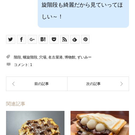
旋階段も綺麗だから見ていってほ
しい～！
階段
,
螺旋階段
,
穴場
,
名古屋港
,
博物館
,
ずいみー
コメント:
1
関連記事