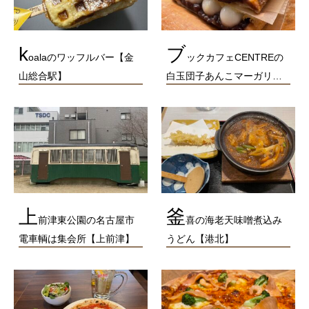
k
ブ
oalaのワッフルバー【金
ックカフェCENTREの
山総合駅】
白玉団子あんこマーガリ…
上
釜
前津東公園の名古屋市
喜の海老天味噌煮込み
電車輌は集会所【上前津】
うどん【港北】