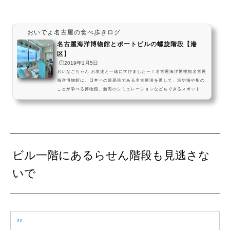
おいでよ名古屋の食べ歩きログ
名古屋海洋博物館とポートビルの螺旋階段【港
区】
🕒️2019年1月5日
おいなごちゃん お友達と一緒に学びましたー！名古屋海洋博物館名古屋
海洋博物館は、日本一の貿易港である名古屋港を通して、港や海や船の
ことが学べる博物館。航海のシミュレーションなどもできるスポット
に、気軽に足を運んでみてくださいね～🌊 pic.twitter.com/t0m0mD6fn
7— おいでよ名古屋@おいなご (@oinagoya) September 3, 2023 今回
は名古屋市内の美味しい食べ物をもぐもぐするYouTuberをやっているず
いみーが、名古屋市営地下鉄名港線の名古屋港駅から少し歩いた場所に
ある、名古屋海洋博物館を紹介します...
ビル一階にあるらせん階段も見逃さな
いで