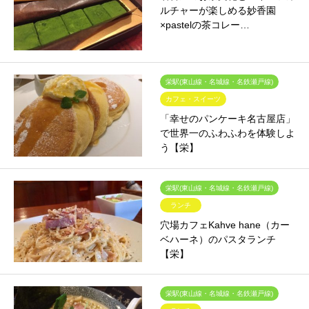
ルチャーが楽しめる妙香園
×pastelの茶コレー…
栄駅(東山線・名城線・名鉄瀬戸線)
カフェ・スイーツ
「幸せのパンケーキ名古屋店」
で世界一のふわふわを体験しよ
う【栄】
栄駅(東山線・名城線・名鉄瀬戸線)
ランチ
穴場カフェKahve hane（カー
ベハーネ）のパスタランチ
【栄】
栄駅(東山線・名城線・名鉄瀬戸線)