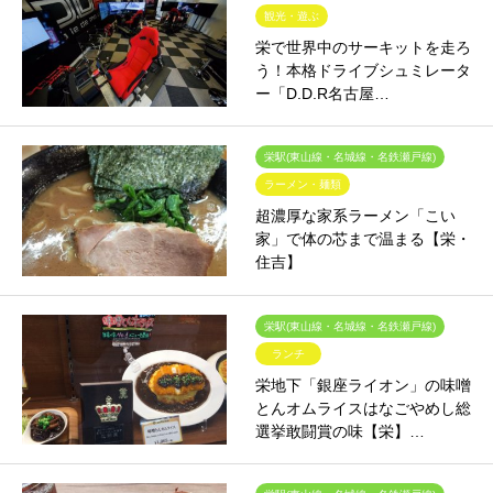
観光・遊ぶ
栄で世界中のサーキットを走ろ
う！本格ドライブシュミレータ
ー「D.D.R名古屋…
栄駅(東山線・名城線・名鉄瀬戸線)
ラーメン・麺類
超濃厚な家系ラーメン「こい
家」で体の芯まで温まる【栄・
住吉】
栄駅(東山線・名城線・名鉄瀬戸線)
ランチ
栄地下「銀座ライオン」の味噌
とんオムライスはなごやめし総
選挙敢闘賞の味【栄】…