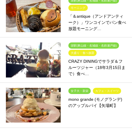
栄駅(東山線・名城線・名鉄瀬戸線)
モーニング
「＆antique（アンドアンティ
ーク）」ワンコインでパン食べ
放題モーニング…
栄駅(東山線・名城線・名鉄瀬戸線)
大盛り・食べ放題
CRAZY DININGでサラダ＆フ
ルーツジャー（18年3月15日ま
で）食べ…
女子大・新栄
カフェ・スイーツ
mono grande (モノグランデ)
のアップルパイ【矢場町】