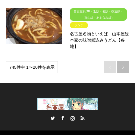
名古屋駅(JR・近鉄・名鉄・桜通線・
東山線・あおなみ線)
ランチ
名古屋名物といえば！山本屋総
本家の味噌煮込みうどん【各
地】
745件中 1〜20件を表示


Twitter
Facebook
Instagram
RSS