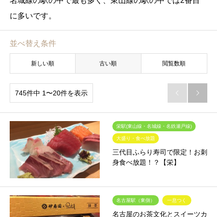
名城線の駅の中で最も多く、東山線の駅の中では2番目
に多いです。
並べ替え条件
新しい順
古い順
閲覧数順
745件中 1〜20件を表示


栄駅(東山線・名城線・名鉄瀬戸線)
大盛り・食べ放題
三代目ふらり寿司で限定！お刺
身食べ放題！？【栄】
名古屋駅（東側）
一息つく
名古屋のお茶文化とスイーツカ