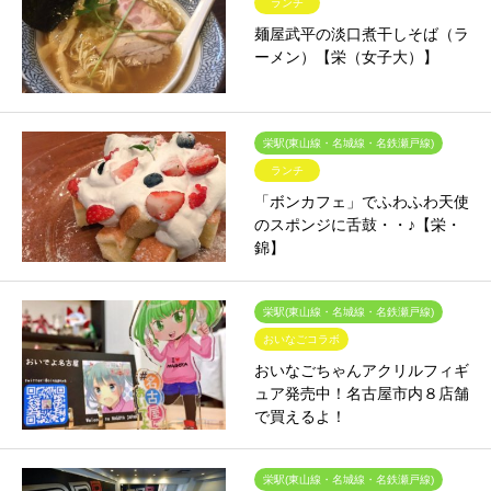
ランチ
麺屋武平の淡口煮干しそば（ラ
ーメン）【栄（女子大）】
栄駅(東山線・名城線・名鉄瀬戸線)
ランチ
「ボンカフェ」でふわふわ天使
のスポンジに舌鼓・・♪【栄・
錦】
栄駅(東山線・名城線・名鉄瀬戸線)
おいなごコラボ
おいなごちゃんアクリルフィギ
ュア発売中！名古屋市内８店舗
で買えるよ！
栄駅(東山線・名城線・名鉄瀬戸線)