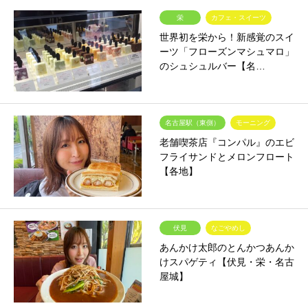
栄
カフェ・スイーツ
世界初を栄から！新感覚のスイ
ーツ「フローズンマシュマロ」
のシュシュルバー【名…
名古屋駅（東側）
モーニング
老舗喫茶店『コンパル』のエビ
フライサンドとメロンフロート
【各地】
伏見
なごやめし
あんかけ太郎のとんかつあんか
けスパゲティ【伏見・栄・名古
屋城】