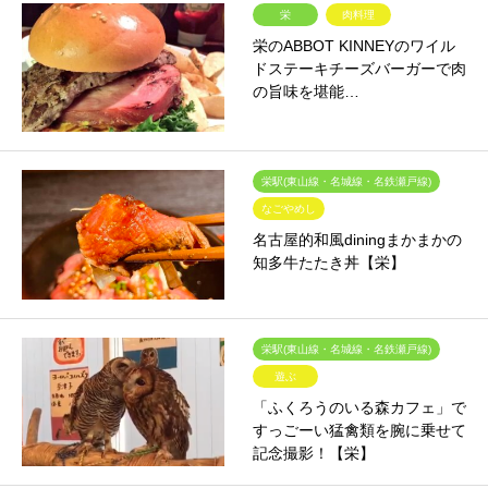
栄
肉料理
栄のABBOT KINNEYのワイル
ドステーキチーズバーガーで肉
の旨味を堪能…
栄駅(東山線・名城線・名鉄瀬戸線)
なごやめし
名古屋的和風diningまかまかの
知多牛たたき丼【栄】
栄駅(東山線・名城線・名鉄瀬戸線)
遊ぶ
「ふくろうのいる森カフェ」で
すっごーい猛禽類を腕に乗せて
記念撮影！【栄】