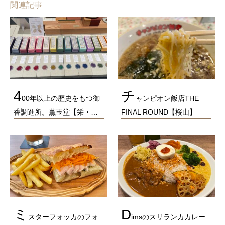
関連記事
4
チ
00年以上の歴史をもつ御
ャンピオン飯店THE
香調進所。薫玉堂【栄・…
FINAL ROUND【桜山】
ミ
D
スターフォッカのフォ
imsのスリランカカレー