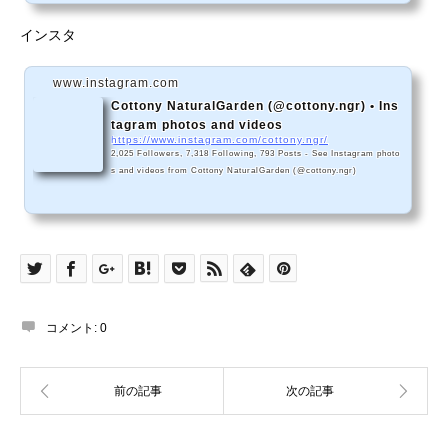
インスタ
www.instagram.com
Cottony NaturalGarden (@cottony.ngr) • Ins
tagram photos and videos
https://www.instagram.com/cottony.ngr/
2,025 Followers, 7,318 Following, 793 Posts - See Instagram photo
s and videos from Cottony NaturalGarden (@cottony.ngr)
コメント:
0