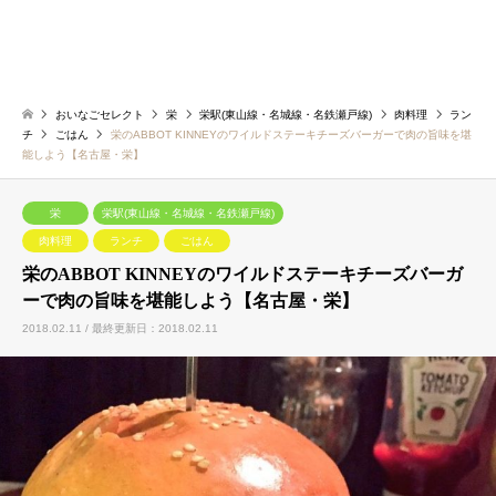
おいなごセレクト
栄
栄駅(東山線・名城線・名鉄瀬戸線)
肉料理
ラン
チ
ごはん
栄のABBOT KINNEYのワイルドステーキチーズバーガーで肉の旨味を堪
能しよう【名古屋・栄】
栄
栄駅(東山線・名城線・名鉄瀬戸線)
肉料理
ランチ
ごはん
栄のABBOT KINNEYのワイルドステーキチーズバーガ
ーで肉の旨味を堪能しよう【名古屋・栄】
2018.02.11 / 最終更新日：2018.02.11