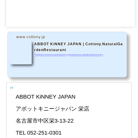
www.cottony.jp
ABBOT KiNNEY JAPAN | Cottony.NaturalGa
rdenRestaurant
https://www.cottony.jp/store-abbotkinney
ABBOT KiNNEY JAPAN
アボットキニージャパン 栄店
名古屋市中区栄3-13-22
TEL 052-251-0301