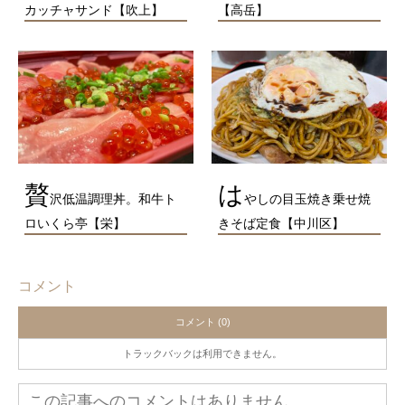
カッチャサンド【吹上】
【高岳】
贅
は
沢低温調理丼。和牛ト
やしの目玉焼き乗せ焼
ロいくら亭【栄】
きそば定食【中川区】
コメント
コメント (0)
トラックバックは利用できません。
この記事へのコメントはありません。