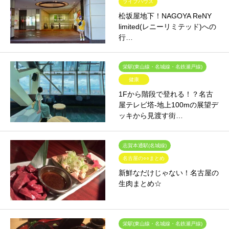
ライブハウス
松坂屋地下！NAGOYA ReNY
limited(レニーリミテッド)への
行…
栄駅(東山線・名城線・名鉄瀬戸線)
健康
1Fから階段で登れる！？名古
屋テレビ塔-地上100mの展望デ
ッキから見渡す街…
志賀本通駅(名城線)
名古屋の○○まとめ
新鮮なだけじゃない！名古屋の
生肉まとめ☆
栄駅(東山線・名城線・名鉄瀬戸線)