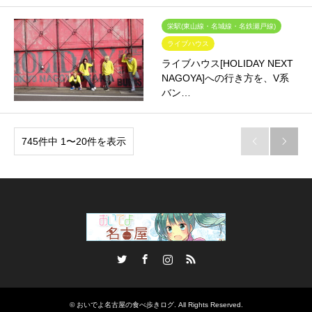
栄駅(東山線・名城線・名鉄瀬戸線)
ライブハウス
ライブハウス[HOLIDAY NEXT
NAGOYA]への行き方を、V系
バン…
745件中 1〜20件を表示


Twitter
Facebook
Instagram
RSS
©
おいでよ名古屋の食べ歩きログ
. All Rights Reserved.