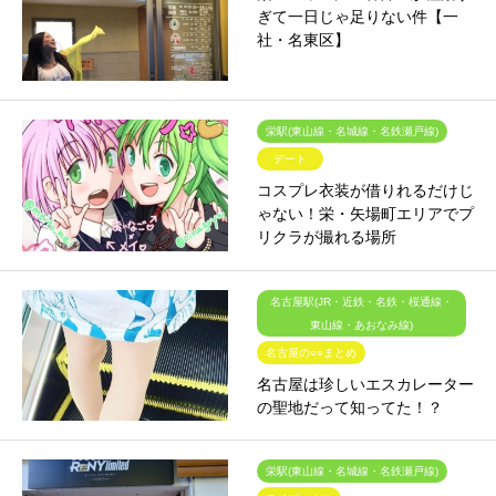
ぎて一日じゃ足りない件【一
社・名東区】
栄駅(東山線・名城線・名鉄瀬戸線)
デート
コスプレ衣装が借りれるだけじ
ゃない！栄・矢場町エリアでプ
リクラが撮れる場所
名古屋駅(JR・近鉄・名鉄・桜通線・
東山線・あおなみ線)
名古屋の○○まとめ
名古屋は珍しいエスカレーター
の聖地だって知ってた！？
栄駅(東山線・名城線・名鉄瀬戸線)