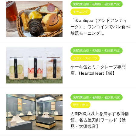
栄駅(東山線・名城線・名鉄瀬戸線)
モーニング
「＆antique（アンドアンティ
ーク）」ワンコインでパン食べ
放題モーニング…
栄駅(東山線・名城線・名鉄瀬戸線)
カフェ・スイーツ
ケーキ缶とミニクレープ専門
店。HearttoHeart【栄】
栄駅(東山線・名城線・名鉄瀬戸線)
観光・遊ぶ
刀剣200点以上を展示する博物
館。名古屋刀剣ワールド【伏
見・大須観音】