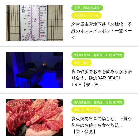
茶屋ヶ坂駅(名城線)
名古屋の○○まとめ
名古屋市営地下鉄「名城線」沿
線のオススメスポット一覧ペー
ジ
栄駅(東山線・名城線・名鉄瀬戸線)
観光・遊ぶ
夜の砂浜でお酒を飲みながら語
り合う、砂浜BAR BEACH
TRIP【栄・矢…
栄駅(東山線・名城線・名鉄瀬戸線)
大盛り・食べ放題
炭火焼肉皇亭で楽しむ。上質な
和牛のお値打ち食べ放題！
【栄・伏見】