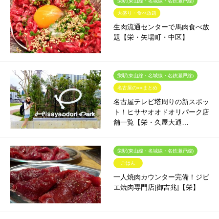
栄駅(東山線・名城線・名鉄瀬戸線)
大盛り・食べ放題
生肉流通センターで馬肉食べ放
題【栄・矢場町・中区】
栄駅(東山線・名城線・名鉄瀬戸線)
名古屋の○○まとめ
名古屋テレビ塔周りの新スポッ
ト！ヒサヤオオドオリパーク店
舗一覧【栄・久屋大通…
栄駅(東山線・名城線・名鉄瀬戸線)
ごはん
一人焼肉カウンター完備！ジビ
エ焼肉専門店[御吉兆]【栄】