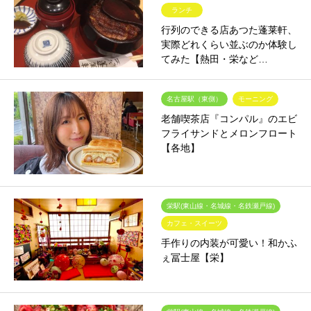
ランチ
行列のできる店あつた蓬莱軒、
実際どれくらい並ぶのか体験し
てみた【熱田・栄など…
名古屋駅（東側）
モーニング
老舗喫茶店『コンパル』のエビ
フライサンドとメロンフロート
【各地】
栄駅(東山線・名城線・名鉄瀬戸線)
カフェ・スイーツ
手作りの内装が可愛い！和かふ
ぇ冨士屋【栄】