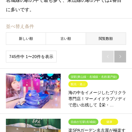
名城線の駅の中で最も多く、東山線の駅の中では2番目
に多いです。
並べ替え条件
新しい順
古い順
閲覧数順
745件中 1〜20件を表示


栄駅(東山線・名城線・名鉄瀬戸線)
観光・遊ぶ
海の中をイメージしたプリクラ
専門店！マーメイドラプソディ
で思い出残して【栄・…
自由が丘駅(名城線)
健康
楽SPAガーデン名古屋が極楽す