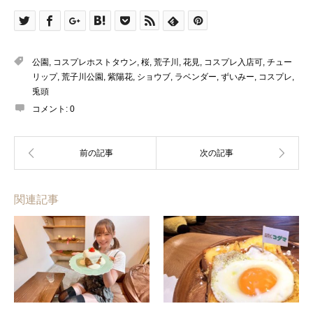
公園
,
コスプレホストタウン
,
桜
,
荒子川
,
花見
,
コスプレ入店可
,
チュー
リップ
,
荒子川公園
,
紫陽花
,
ショウブ
,
ラベンダー
,
ずいみー
,
コスプレ
,
兎頭
コメント:
0
関連記事