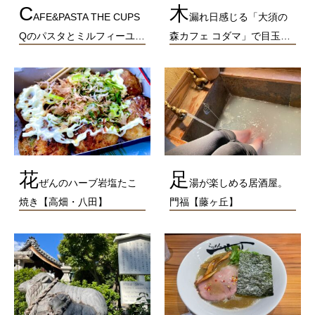
C
木
AFE&PASTA THE CUPS
漏れ日感じる「大須の
Qのパスタとミルフィーユ…
森カフェ コダマ」で目玉…
花
足
ぜんのハーブ岩塩たこ
湯が楽しめる居酒屋。
焼き【高畑・八田】
門福【藤ヶ丘】