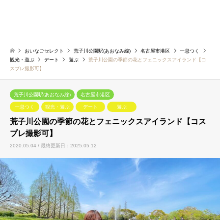
おいなごセレクト
荒子川公園駅(あおなみ線)
名古屋市港区
一息つく
観光・遊ぶ
デート
遊ぶ
荒子川公園の季節の花とフェニックスアイランド【コ
スプレ撮影可】
荒子川公園駅(あおなみ線)
名古屋市港区
一息つく
観光・遊ぶ
デート
遊ぶ
荒子川公園の季節の花とフェニックスアイランド【コス
プレ撮影可】
2020.05.04 / 最終更新日：2025.05.12