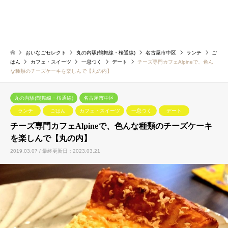
おいなごセレクト
丸の内駅(鶴舞線・桜通線)
名古屋市中区
ランチ
ご
はん
カフェ・スイーツ
一息つく
デート
チーズ専門カフェAlpineで、色ん
な種類のチーズケーキを楽しんで【丸の内】
丸の内駅(鶴舞線・桜通線)
名古屋市中区
ランチ
ごはん
カフェ・スイーツ
一息つく
デート
チーズ専門カフェAlpineで、色んな種類のチーズケーキ
を楽しんで【丸の内】
2019.03.07 / 最終更新日：2023.03.21