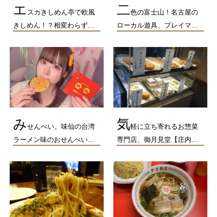
エ
二
スカきしめん亭で欧風
色の富士山！名古屋の
きしめん！？相変わらず…
ローカル遊具、プレイマ…
み
気
せんべい。味仙の台湾
軽に立ち寄れるお惣菜
ラーメン味のおせんべい…
専門店、御月見堂【庄内…