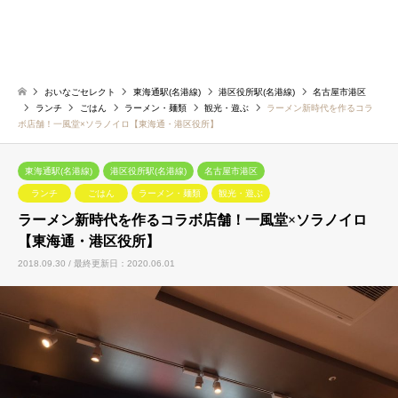
おいなごセレクト
東海通駅(名港線)
港区役所駅(名港線)
名古屋市港区
ランチ
ごはん
ラーメン・麺類
観光・遊ぶ
ラーメン新時代を作るコラ
ボ店舗！一風堂×ソラノイロ【東海通・港区役所】
東海通駅(名港線)
港区役所駅(名港線)
名古屋市港区
ランチ
ごはん
ラーメン・麺類
観光・遊ぶ
ラーメン新時代を作るコラボ店舗！一風堂×ソラノイロ
【東海通・港区役所】
2018.09.30 / 最終更新日：2020.06.01