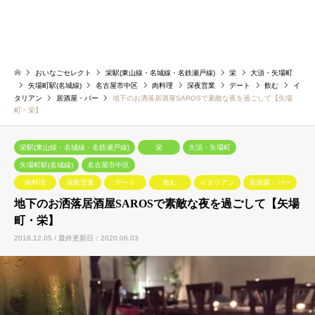
おいなごセレクト
栄駅(東山線・名城線・名鉄瀬戸線)
栄
大須・矢場町
矢場町駅(名城線)
名古屋市中区
肉料理
深夜営業
デート
飲む
イ
タリアン
居酒屋・バー
地下のお洒落居酒屋SAROSで素敵な夜を過ごして【矢場
町・栄】
栄駅(東山線・名城線・名鉄瀬戸線)
栄
大須・矢場町
矢場町駅(名城線)
名古屋市中区
肉料理
深夜営業
デート
飲む
イタリアン
居酒屋・バー
地下のお洒落居酒屋SAROSで素敵な夜を過ごして【矢場
町・栄】
2018.12.05 / 最終更新日：2020.06.03