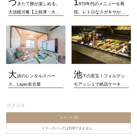
つ
1
きたて餅が楽しめる。
970年代のメニューを再
大須徳川庵【上前津・大…
現。レトロなスガキヤが…
大
池
須のレンタルスペー
下の至宝！フォルテシ
ス。Layer名古屋
モアッシュで絶品ケーキ…
コメント
コメント (0)
トラックバックは利用できません。