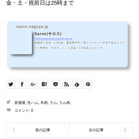
金・土・祝前日は25時まで
saros-nagoya.jp
Saros(サロス)
http://saros-nagoya.jp
結婚式二次会・1.5次会・宴会受付中！栄でパーティーや女子会ならスペ
イン料理の「サロス」へ。二次会、1.5次会にもどうぞ。
居酒屋
,
生ハム
,
羊肉
,
ラム
,
ラム肉
コメント:
0