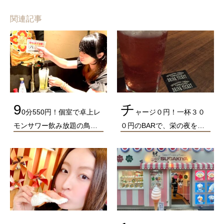
関連記事
9
チ
0分550円！個室で卓上レ
ャージ０円！一杯３０
モンサワー飲み放題の鳥…
０円のBARで、栄の夜を…