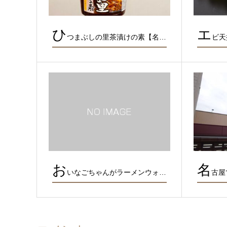
ひ
エ
つまぶしの里茶漬けの素【名…
ビ天
お
名
いなごちゃんがラーメンウォ…
古屋