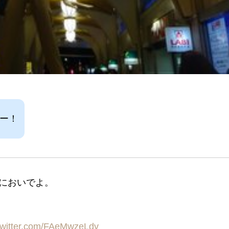
たー！
においでよ。
.twitter.com/FAeMwzeLdv