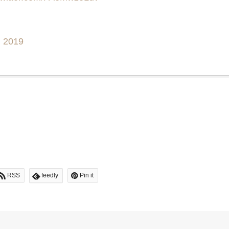
, 2019
RSS
feedly
Pin it