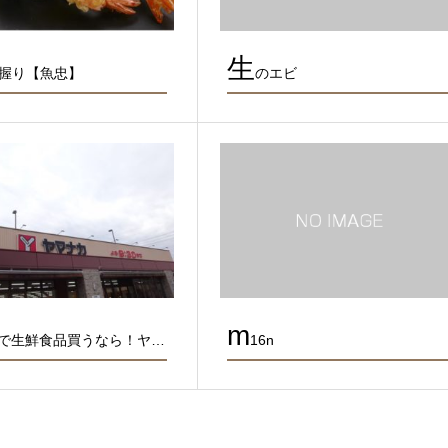
生
握り【魚忠】
のエビ
m
で生鮮食品買うなら！ヤ…
16n