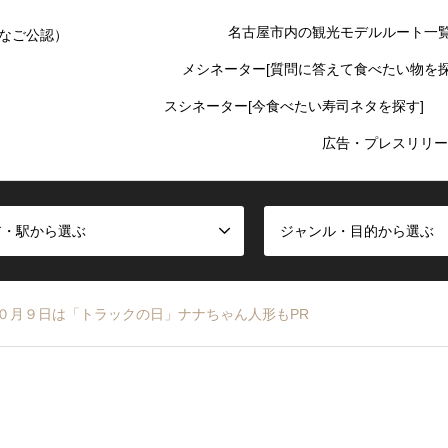
名古屋市内の観光モデルルート一
なご公認）
メシネーター[質問に答えて食べたい物を探
スシネーター[今食べたい寿司ネタを探す]
広告・プレスリリー
ア・駅から選ぶ
ジャンル・目的から選ぶ
０月９日は「トラックの日」ナナちゃん人形もPR