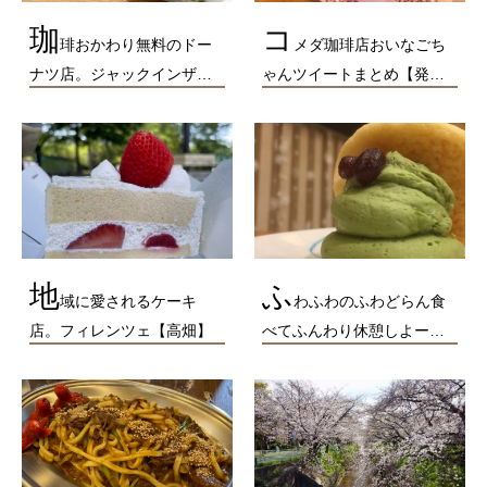
珈
コ
琲おかわり無料のドー
メダ珈琲店おいなごち
ナツ店。ジャックインザ…
ゃんツイートまとめ【発…
地
ふ
域に愛されるケーキ
わふわのふわどらん食
店。フィレンツェ【高畑】
べてふんわり休憩しよー…