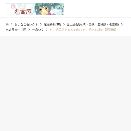
検索
おいなごセレクト
尾頭橋駅(JR)
金山総合駅(JR・名鉄・名城線・名港線)
名古屋市中川区
一息つく
たこ焼工房ぐるる の熱々たこ焼きを堪能【尾頭橋】