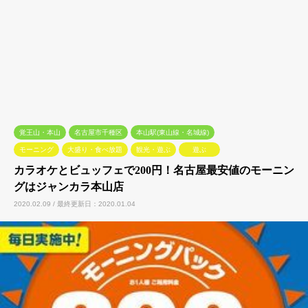
覚王山・本山
名古屋市千種区
本山駅(東山線・名城線)
モーニング
大盛り・食べ放題
観光・遊ぶ
遊ぶ
カラオケとビュッフェで200円！名古屋最安値のモーニン
グはジャンカラ本山店
2020.02.09 / 最終更新日：2020.01.04