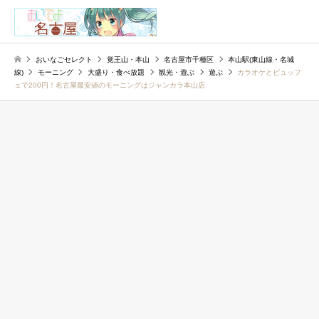
検索
おいなごセレクト
覚王山・本山
名古屋市千種区
本山駅(東山線・名城
線)
モーニング
大盛り・食べ放題
観光・遊ぶ
遊ぶ
カラオケとビュッフ
ェで200円！名古屋最安値のモーニングはジャンカラ本山店