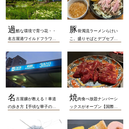
過
豚
酷な環境で育つ花・・
骨濁流ラーメンらけい
名古屋港ワイルドフラワ…
こ。盛りそばとデブセブ…
名
焼
古屋嬢が教える！車道
肉食べ放題ナンバーシ
の歩き方【手頃な華子の…
ックスがオープン【国際…