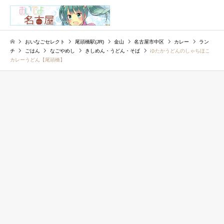
検索
おいなごセレクト
尾頭橋駅(JR)
金山
名古屋市中区
カレー
ラン
チ
ごはん
なごやめし
きしめん・うどん・そば
ゆたかうどんのしゃちほこ
カレーうどん【尾頭橋】