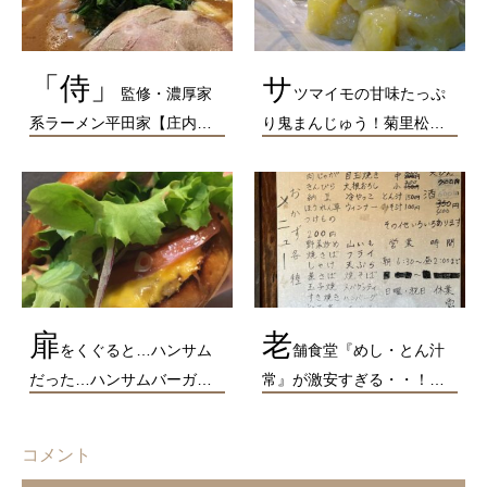
「侍」
サ
監修・濃厚家
ツマイモの甘味たっぷ
系ラーメン平田家【庄内…
り鬼まんじゅう！菊里松…
扉
老
をくぐると…ハンサム
舗食堂『めし・とん汁
だった…ハンサムバーガ…
常』が激安すぎる・・！…
コメント