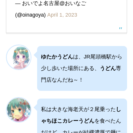
— おいでよ名古屋@おいなご
(@oinagoya)
April 1, 2023
ゆたかうどん
は、JR尾頭橋駅から
少し歩いた場所にある、
うどん
専
門店なんだね～！
私は大きな海老天が２尾乗った
し
ゃちほこカレーうどん
を食べたん
だけど、カレーが結構濃厚で麺に