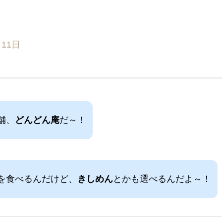
月11日
舗、
どんどん庵
だ～！
を食べるんだけど、
きしめん
とかも選べるんだよ～！