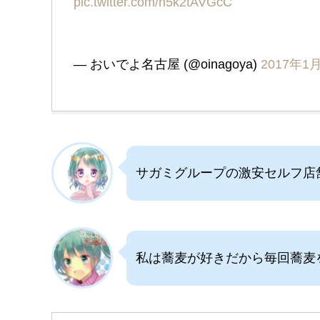
pic.twitter.com/n5k2tAVGcC
— おいでよ名古屋 (@oinagoya)
2017年1
サガミグループの激安セルフ店
私は蕎麦が好きだから毎回蕎麦