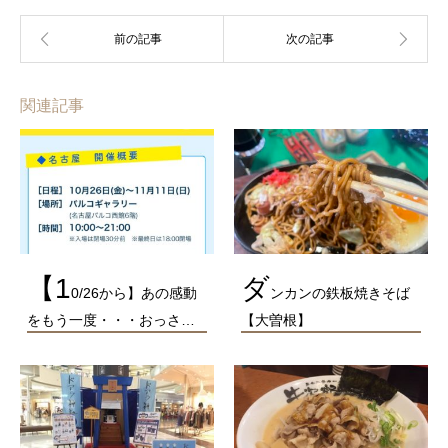
関連記事
【1
ダ
0/26から】あの感動
ンカンの鉄板焼きそば
をもう一度・・・おっさ…
【大曽根】