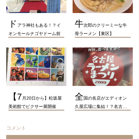
ド
牛
アラ神社もある！？イ
次郎のクリーミーな牛
オンモールナゴヤドーム前
骨ラーメン【東区】
【7
全
月20日から】松坂屋
国の名店がエディオン
美術館でピクサー展開催
久屋広場に集結！？名古…
コメント