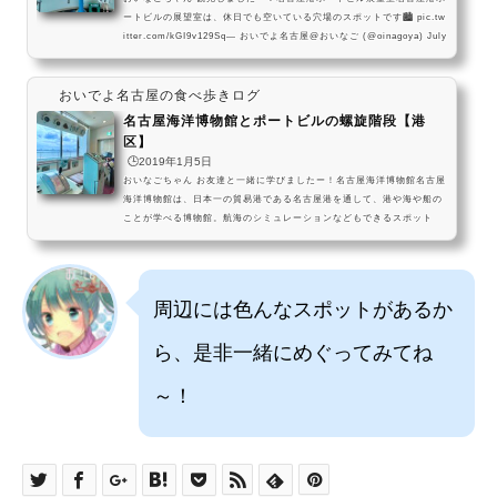
ートビルの展望室は、休日でも空いている穴場のスポットです🏙 pic.tw
itter.com/kGI9v129Sq— おいでよ名古屋@おいなご (@oinagoya) July
10, 2021 名古屋港水族館のすぐ近くにあるポートビルの展望室、めちゃ
めちゃ景色いいよね・・！名古屋においでよ。名古屋港 ポートビルか
おいでよ名古屋の食べ歩きログ
ら、名古屋の街を見渡そう。都会なんかじゃない事が、よくわかるよ。
pic.twitter.com/lG3TeUhx4z— おいでよ名古屋 (@oinagoya) 2016年1
名古屋海洋博物館とポートビルの螺旋階段【港
2月13日 夏休み期間中は...
区】
🕒️2019年1月5日
おいなごちゃん お友達と一緒に学びましたー！名古屋海洋博物館名古屋
海洋博物館は、日本一の貿易港である名古屋港を通して、港や海や船の
ことが学べる博物館。航海のシミュレーションなどもできるスポット
に、気軽に足を運んでみてくださいね～🌊 pic.twitter.com/t0m0mD6fn
7— おいでよ名古屋@おいなご (@oinagoya) September 3, 2023 今回
は名古屋市内の美味しい食べ物をもぐもぐするYouTuberをやっているず
いみーが、名古屋市営地下鉄名港線の名古屋港駅から少し歩いた場所に
周辺には色んなスポットがあるか
ある、名古屋海洋博物館を紹介します...
ら、是非一緒にめぐってみてね
～！