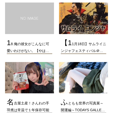
1
【1
8.俺の彼女がこんなに可
1月18日】サムライニ
愛いわけがない。【やは…
ンジャフェスティバル＠…
名
ふ
古屋土産！さんわの手
ともも世界の写真展～
羽煮は常温で１年保存可能
開運編～TODAYS GALLE…