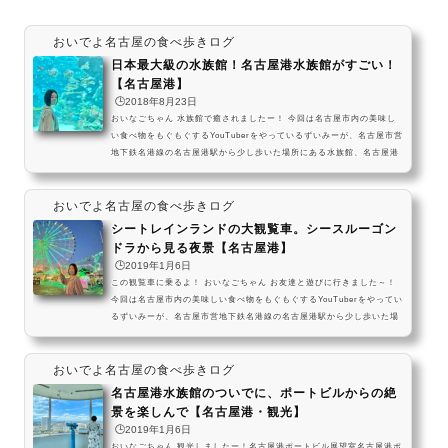
おいでよ名古屋の食べ歩きログ
日本最大級の水族館！名古屋港水族館がすごい！
【名古屋港】
🕒️2018年8月23日
おいなごちゃん 水族館で癒されましたー！ 今回は名古屋市内の美味し
い食べ物をもぐもぐするYouTuberをやっているずいみーが、名古屋市営
地下鉄名港線の名古屋港駅から少し歩いた場所にある水族館、名古屋港
水族館を紹介します！ 私も6年以上ずっと年間パスポートを買って通っ
ている魅力たっぷりの水族館を、一緒に見ていきましょう～！名古屋港
おいでよ名古屋の食べ歩きログ
水族館は、日本国内最大級の水族館です！ 名古屋港水族館って子供の頃
から名古屋に住んでいる名古屋市民なら、一度は来たことがある水族館
シートレインランドの大観覧車。シースルーゴン
だと思うので、名古屋市民にとっては水族館っ...
ドラから見る夜景【名古屋港】
🕒️2019年1月6日
この観覧車に乗るよ！ おいなごちゃん お友達と遊びに行きました～！
今回は名古屋市内の美味しい食べ物をもぐもぐするYouTuberをやってい
るずいみーが、名古屋市営地下鉄名港線の名古屋港駅から少し歩いた場
所にある遊園地、シートレインランドの大観覧車を紹介します！ 名古屋
港水族館で遊んだ後にもピッタリな、東海エリア最大級の巨大な観覧車
おいでよ名古屋の食べ歩きログ
の魅力を、一緒に見ていきましょう～！シートレインランド大観覧車の
シースルーゴンドラ シートレインランドの大観覧車といえば、上下左右
名古屋港水族館のついでに、ポートビルからの絶
全てがスケスケになっている解放感がすごいゴ...
景を楽しんで【名古屋港・観光】
🕒️2019年1月6日
おいなごちゃん 観光しましたー！名古屋港ポートビル展望室名古屋港ポ