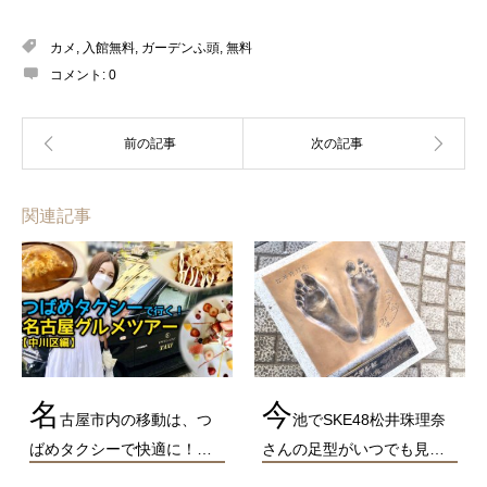
カメ
,
入館無料
,
ガーデンふ頭
,
無料
コメント:
0
関連記事
名
今
古屋市内の移動は、つ
池でSKE48松井珠理奈
ばめタクシーで快適に！…
さんの足型がいつでも見…