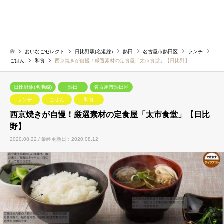
おいなごセレクト
日比野駅(名港線)
熱田
名古屋市熱田区
ランチ
ごはん
和食
西京焼きが自慢！厳選素材の定食屋「太市食堂」【日比野】
日比野駅(名港線)
熱田
名古屋市熱田区
ランチ
ごはん
和食
西京焼きが自慢！厳選素材の定食屋「太市食堂」【日比
野】
2020.08.22 / 最終更新日：2020.08.12