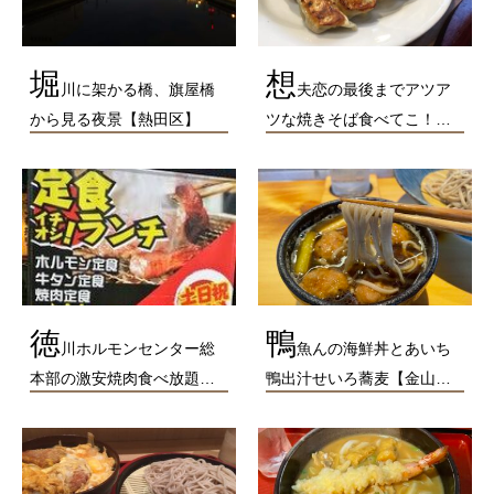
堀
想
川に架かる橋、旗屋橋
夫恋の最後までアツア
から見る夜景【熱田区】
ツな焼きそば食べてこ！…
徳
鴨
川ホルモンセンター総
魚んの海鮮丼とあいち
本部の激安焼肉食べ放題…
鴨出汁せいろ蕎麦【金山…