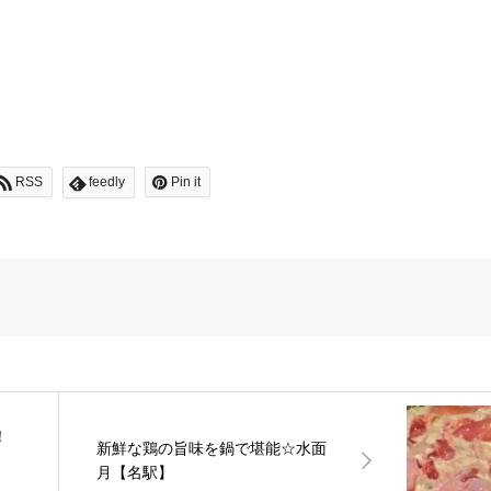
RSS
feedly
Pin it
！
新鮮な鶏の旨味を鍋で堪能☆水面
月【名駅】