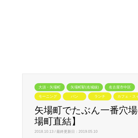
大須・矢場町
矢場町駅(名城線)
名古屋市中区
モーニング
パン
ランチ
カフェ・ス
矢場町でたぶん一番穴
場町直結】
2018.10.13 / 最終更新日：2019.05.10