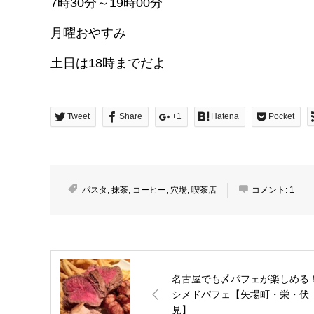
7時30分～19時00分
月曜おやすみ
土日は18時までだよ
Tweet
Share
+1
Hatena
Pocket
パスタ
,
抹茶
,
コーヒー
,
穴場
,
喫茶店
コメント:
1
名古屋でも〆パフェが楽しめる
シメドパフェ【矢場町・栄・伏
見】