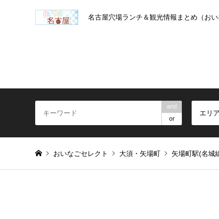
名古屋穴場ランチ＆観光情報まとめ（おい
and
エリ
or
おいなごセレクト
大須・矢場町
矢場町駅(名城線