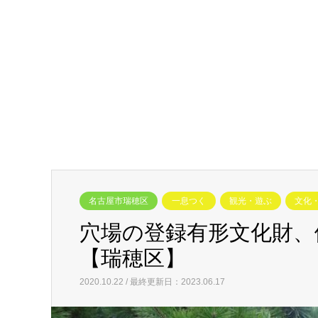
名古屋市瑞穂区
一息つく
観光・遊ぶ
文化
穴場の登録有形文化財、
【瑞穂区】
2020.10.22 / 最終更新日：2023.06.17