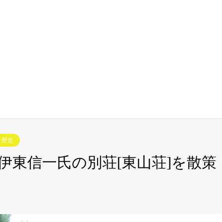
・歴史
伊東信一氏の別荘[東山荘]を散策