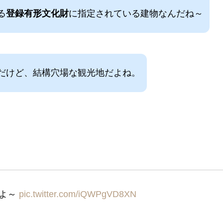
る
登録有形文化財
に指定されている建物なんだね～
だけど、結構穴場な観光地だよね。
るよ～
pic.twitter.com/iQWPgVD8XN