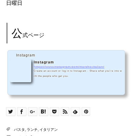
日曜日
公
式ページ
Instagram
Instagram
https://www.instagram.com/marche.italian/
Create an account or log in to Instagram - Share what you're into w
ith the people who get you.
パスタ
,
ランチ
,
イタリアン