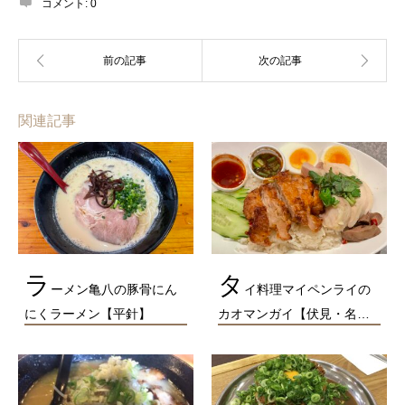
コメント:
0
関連記事
ラ
タ
ーメン亀八の豚骨にん
イ料理マイペンライの
にくラーメン【平針】
カオマンガイ【伏見・名…