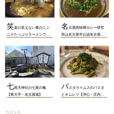
笑
名
楽の笑えない量のニン
古屋肉味噌カレー研究
ニクたっぷりラーメンで…
所は名古屋市公認名古屋…
七
パ
尾天神社の七尾の亀
スタライムスのパスタ
【東大手・名古屋城】
とオムレツ【浄心・庄内…
コメント